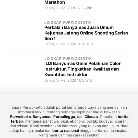
Marathon
Senin, 18 Mei 2026 17.17 WIB
LINGKAR PURWOKERTO
Perbakin Banyumas Juara Umum
Kejurnas Jateng Online Shooting Series
Seri 1
Senin, 18 Mei 2026 11.20 WIB
LINGKAR PURWOKERTO
ILDI Banyumas Gelar Pelatihan Calon
Instruktur, Tingkatkan Kwalitas dan
Kwantitas Instruktur
Senin, 18 Mei 2026 11.18 WIB
Suara Purwokerto adalah portal berita terpercaya yang menyajikan
informasi terkini tentang berbagai topik penting di kawasan
Purwokerto
,
Banyumas
,
Purbalingga
, dan
Cilacap
. Dapatkan
berita
terbaru
mengenai peristiwa lokal, ekonomi, politik, budaya, hiburan,
dan wisata. Kami memberikan informasi yang relevan dan up-to-date
setiap harinya, mulai dari
berita nasional
hingga cerita-cerita inspiratif
yang hadir dari masyarakat sekitar.