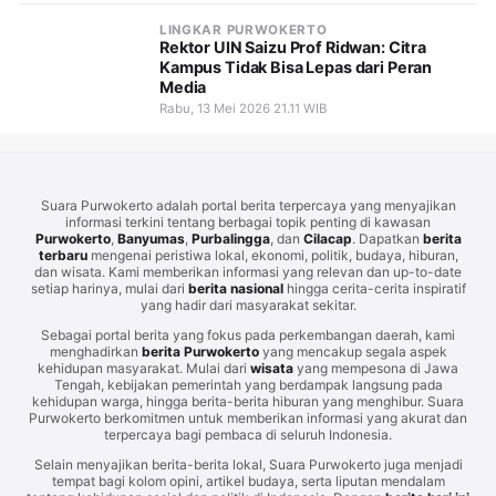
LINGKAR PURWOKERTO
Rektor UIN Saizu Prof Ridwan: Citra
Kampus Tidak Bisa Lepas dari Peran
Media
Rabu, 13 Mei 2026 21.11 WIB
Suara Purwokerto adalah portal berita terpercaya yang menyajikan
informasi terkini tentang berbagai topik penting di kawasan
Purwokerto
,
Banyumas
,
Purbalingga
, dan
Cilacap
. Dapatkan
berita
terbaru
mengenai peristiwa lokal, ekonomi, politik, budaya, hiburan,
dan wisata. Kami memberikan informasi yang relevan dan up-to-date
setiap harinya, mulai dari
berita nasional
hingga cerita-cerita inspiratif
yang hadir dari masyarakat sekitar.
Sebagai portal berita yang fokus pada perkembangan daerah, kami
menghadirkan
berita Purwokerto
yang mencakup segala aspek
kehidupan masyarakat. Mulai dari
wisata
yang mempesona di Jawa
Tengah, kebijakan pemerintah yang berdampak langsung pada
kehidupan warga, hingga berita-berita hiburan yang menghibur. Suara
Purwokerto berkomitmen untuk memberikan informasi yang akurat dan
terpercaya bagi pembaca di seluruh Indonesia.
Selain menyajikan berita-berita lokal, Suara Purwokerto juga menjadi
tempat bagi kolom opini, artikel budaya, serta liputan mendalam