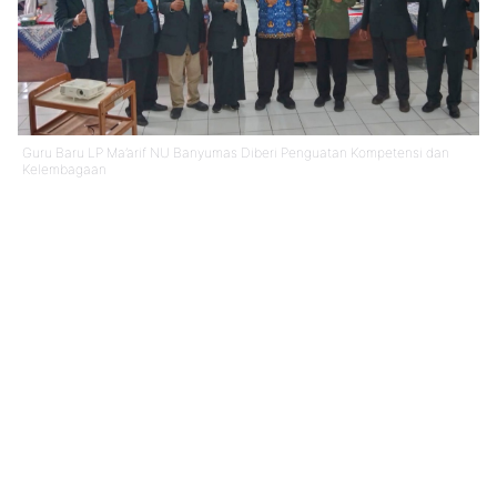
Guru Baru LP Ma’arif NU Banyumas Diberi Penguatan Kompetensi dan
Kelembagaan