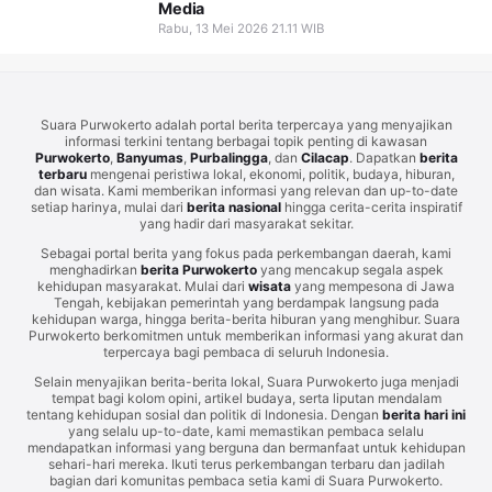
Media
Rabu, 13 Mei 2026 21.11 WIB
Suara Purwokerto adalah portal berita terpercaya yang menyajikan
informasi terkini tentang berbagai topik penting di kawasan
Purwokerto
,
Banyumas
,
Purbalingga
, dan
Cilacap
. Dapatkan
berita
terbaru
mengenai peristiwa lokal, ekonomi, politik, budaya, hiburan,
dan wisata. Kami memberikan informasi yang relevan dan up-to-date
setiap harinya, mulai dari
berita nasional
hingga cerita-cerita inspiratif
yang hadir dari masyarakat sekitar.
Sebagai portal berita yang fokus pada perkembangan daerah, kami
menghadirkan
berita Purwokerto
yang mencakup segala aspek
kehidupan masyarakat. Mulai dari
wisata
yang mempesona di Jawa
Tengah, kebijakan pemerintah yang berdampak langsung pada
kehidupan warga, hingga berita-berita hiburan yang menghibur. Suara
Purwokerto berkomitmen untuk memberikan informasi yang akurat dan
terpercaya bagi pembaca di seluruh Indonesia.
Selain menyajikan berita-berita lokal, Suara Purwokerto juga menjadi
tempat bagi kolom opini, artikel budaya, serta liputan mendalam
tentang kehidupan sosial dan politik di Indonesia. Dengan
berita hari ini
yang selalu up-to-date, kami memastikan pembaca selalu
mendapatkan informasi yang berguna dan bermanfaat untuk kehidupan
sehari-hari mereka. Ikuti terus perkembangan terbaru dan jadilah
bagian dari komunitas pembaca setia kami di Suara Purwokerto.