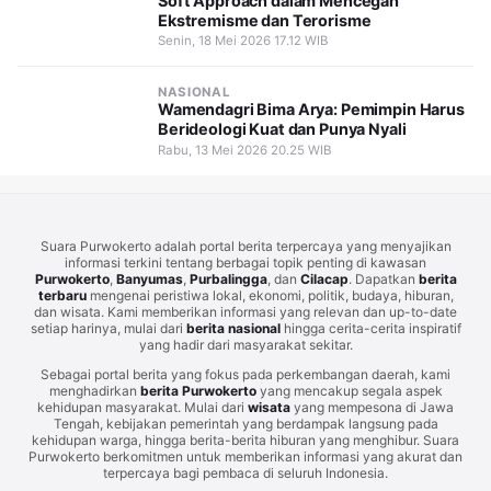
Soft Approach dalam Mencegah
Ekstremisme dan Terorisme
Senin, 18 Mei 2026 17.12 WIB
NASIONAL
Wamendagri Bima Arya: Pemimpin Harus
Berideologi Kuat dan Punya Nyali
Rabu, 13 Mei 2026 20.25 WIB
Suara Purwokerto adalah portal berita terpercaya yang menyajikan
informasi terkini tentang berbagai topik penting di kawasan
Purwokerto
,
Banyumas
,
Purbalingga
, dan
Cilacap
. Dapatkan
berita
terbaru
mengenai peristiwa lokal, ekonomi, politik, budaya, hiburan,
dan wisata. Kami memberikan informasi yang relevan dan up-to-date
setiap harinya, mulai dari
berita nasional
hingga cerita-cerita inspiratif
yang hadir dari masyarakat sekitar.
Sebagai portal berita yang fokus pada perkembangan daerah, kami
menghadirkan
berita Purwokerto
yang mencakup segala aspek
kehidupan masyarakat. Mulai dari
wisata
yang mempesona di Jawa
Tengah, kebijakan pemerintah yang berdampak langsung pada
kehidupan warga, hingga berita-berita hiburan yang menghibur. Suara
Purwokerto berkomitmen untuk memberikan informasi yang akurat dan
terpercaya bagi pembaca di seluruh Indonesia.