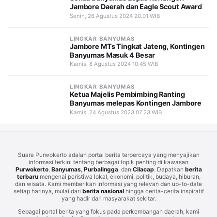
Jambore Daerah dan Eagle Scout Award
Senin, 26 Agustus 2024 20.01 WIB
LINGKAR BANYUMAS
Jambore MTs Tingkat Jateng, Kontingen
Banyumas Masuk 4 Besar
Kamis, 8 Agustus 2024 10.45 WIB
LINGKAR BANYUMAS
Ketua Majelis Pembimbing Ranting
Banyumas melepas Kontingen Jambore
Kamis, 24 Agustus 2023 07.23 WIB
Suara Purwokerto adalah portal berita terpercaya yang menyajikan
informasi terkini tentang berbagai topik penting di kawasan
Purwokerto
,
Banyumas
,
Purbalingga
, dan
Cilacap
. Dapatkan
berita
terbaru
mengenai peristiwa lokal, ekonomi, politik, budaya, hiburan,
dan wisata. Kami memberikan informasi yang relevan dan up-to-date
setiap harinya, mulai dari
berita nasional
hingga cerita-cerita inspiratif
yang hadir dari masyarakat sekitar.
Sebagai portal berita yang fokus pada perkembangan daerah, kami