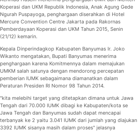
Koperasi dan UKM Republik Indonesia, Anak Agung Gede
Ngurah Puspayoga, penghargaan diserahkan di Hotel
Mercure Convention Centre Jakarta pada Rakornas
Pemberdayaan Koperasi dan UKM Tahun 2015, Senin
(21/12) kemarin.
Kepala Dinperindagkop Kabupaten Banyumas Ir. Joko
Wikanto mengatakan, Bupati Banyumas menerima
penghargaan karena Komitmennya dalam memajukan
UMKM salah satunya dengan mendorong percepatan
pemberian IUMK sebagaimana diamanatkan dalam
Peraturan Presiden RI Nomor 98 Tahun 2014.
"
kita melebihi target yang ditetapkan dimana untuk Jawa
Tengah
dari
70.000 IUM
K
dibagi ke Kabupaten/kota se
Jawa Tengah dan Banyumas sudah dapat mencapai
terbanyak ke 2 yaitu 3
.
041
IUMK
dari jumlah yang diajukan
3392
IUMK
sisanya masih dalam proses
" jelasnya