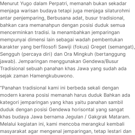
Menurut Yugo dalam Perpatri, memanah bukan sekadar
menjaga warisan budaya tetapi juga menjaga silaturohmi
antar penjemparing, Berbusana adat, busur tradisional,
bahkan cara memanahpun dengan posisi duduk semua
mencerminkan tradisi. Ia menambahkan jemparingan
mempunyai dimensi lain sebagai wadah pembentukan
karakter yang berfilosofi Sawiji (fokus) Greget (semangat),
Sengguh (percaya diri) dan Ora Mingkuh (bertanggung
jawab). Jemparingan menggunakan Gendewa/Busur
Tradisional sebuah panahan khas Jawa yang sudah ada
sejak zaman Hamengkubuwono.
“Panahan tradisional kami ini berbeda sekali dengan
modern karena posisi memanah harus duduk Bahkan ada
kategori jemparingan yang khas yaitu panahan sambil
duduk dengan posisi Gendewa horisontal yang sangat
khas budaya Jawa bernama Jegulan / Gakgrak Mataram.
Melalui kegiatan ini, kami mencoba merangkul kembali
masyarakat agar mengenal jemparingan, tetap lestari dan