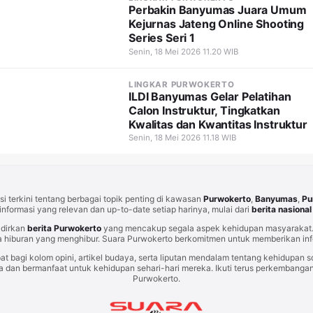
Perbakin Banyumas Juara Umum
Kejurnas Jateng Online Shooting
Series Seri 1
Senin, 18 Mei 2026 11.20 WIB
LINGKAR PURWOKERTO
ILDI Banyumas Gelar Pelatihan
Calon Instruktur, Tingkatkan
Kwalitas dan Kwantitas Instruktur
Senin, 18 Mei 2026 11.18 WIB
i terkini tentang berbagai topik penting di kawasan
Purwokerto
,
Banyumas
,
Pu
informasi yang relevan dan up-to-date setiap harinya, mulai dari
berita nasional
adirkan
berita Purwokerto
yang mencakup segala aspek kehidupan masyarakat. 
 hiburan yang menghibur. Suara Purwokerto berkomitmen untuk memberikan info
at bagi kolom opini, artikel budaya, serta liputan mendalam tentang kehidupan so
an bermanfaat untuk kehidupan sehari-hari mereka. Ikuti terus perkembangan t
Purwokerto.