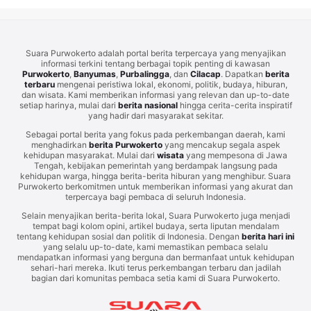
Suara Purwokerto adalah portal berita terpercaya yang menyajikan
informasi terkini tentang berbagai topik penting di kawasan
Purwokerto
,
Banyumas
,
Purbalingga
, dan
Cilacap
. Dapatkan
berita
terbaru
mengenai peristiwa lokal, ekonomi, politik, budaya, hiburan,
dan wisata. Kami memberikan informasi yang relevan dan up-to-date
setiap harinya, mulai dari
berita nasional
hingga cerita-cerita inspiratif
yang hadir dari masyarakat sekitar.
Sebagai portal berita yang fokus pada perkembangan daerah, kami
menghadirkan
berita Purwokerto
yang mencakup segala aspek
kehidupan masyarakat. Mulai dari
wisata
yang mempesona di Jawa
Tengah, kebijakan pemerintah yang berdampak langsung pada
kehidupan warga, hingga berita-berita hiburan yang menghibur. Suara
Purwokerto berkomitmen untuk memberikan informasi yang akurat dan
terpercaya bagi pembaca di seluruh Indonesia.
Selain menyajikan berita-berita lokal, Suara Purwokerto juga menjadi
tempat bagi kolom opini, artikel budaya, serta liputan mendalam
tentang kehidupan sosial dan politik di Indonesia. Dengan
berita hari ini
yang selalu up-to-date, kami memastikan pembaca selalu
mendapatkan informasi yang berguna dan bermanfaat untuk kehidupan
sehari-hari mereka. Ikuti terus perkembangan terbaru dan jadilah
bagian dari komunitas pembaca setia kami di Suara Purwokerto.