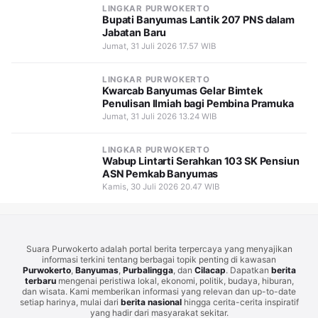
LINGKAR PURWOKERTO
Bupati Banyumas Lantik 207 PNS dalam
Jabatan Baru
Jumat, 31 Juli 2026 17.57 WIB
LINGKAR PURWOKERTO
Kwarcab Banyumas Gelar Bimtek
Penulisan Ilmiah bagi Pembina Pramuka
Jumat, 31 Juli 2026 13.24 WIB
LINGKAR PURWOKERTO
Wabup Lintarti Serahkan 103 SK Pensiun
ASN Pemkab Banyumas
Kamis, 30 Juli 2026 20.47 WIB
Suara Purwokerto adalah portal berita terpercaya yang menyajikan
informasi terkini tentang berbagai topik penting di kawasan
Purwokerto
,
Banyumas
,
Purbalingga
, dan
Cilacap
. Dapatkan
berita
terbaru
mengenai peristiwa lokal, ekonomi, politik, budaya, hiburan,
dan wisata. Kami memberikan informasi yang relevan dan up-to-date
setiap harinya, mulai dari
berita nasional
hingga cerita-cerita inspiratif
yang hadir dari masyarakat sekitar.