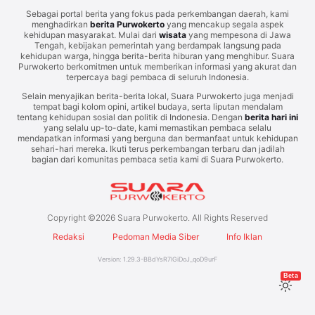
Sebagai portal berita yang fokus pada perkembangan daerah, kami
menghadirkan
berita Purwokerto
yang mencakup segala aspek
kehidupan masyarakat. Mulai dari
wisata
yang mempesona di Jawa
Tengah, kebijakan pemerintah yang berdampak langsung pada
kehidupan warga, hingga berita-berita hiburan yang menghibur. Suara
Purwokerto berkomitmen untuk memberikan informasi yang akurat dan
terpercaya bagi pembaca di seluruh Indonesia.
Selain menyajikan berita-berita lokal, Suara Purwokerto juga menjadi
tempat bagi kolom opini, artikel budaya, serta liputan mendalam
tentang kehidupan sosial dan politik di Indonesia. Dengan
berita hari ini
yang selalu up-to-date, kami memastikan pembaca selalu
mendapatkan informasi yang berguna dan bermanfaat untuk kehidupan
sehari-hari mereka. Ikuti terus perkembangan terbaru dan jadilah
bagian dari komunitas pembaca setia kami di Suara Purwokerto.
Copyright ©
2026
Suara Purwokerto. All Rights Reserved
Redaksi
Pedoman Media Siber
Info Iklan
Version:
1.29.3
-
BBdYsR7lGiDoJ_qoD9urF
Beta