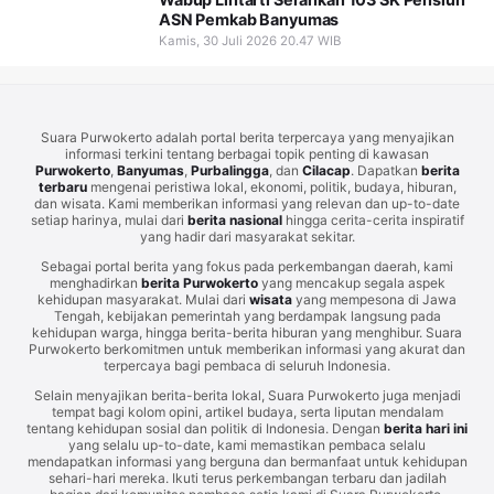
ASN Pemkab Banyumas
Kamis, 30 Juli 2026 20.47 WIB
Suara Purwokerto adalah portal berita terpercaya yang menyajikan
informasi terkini tentang berbagai topik penting di kawasan
Purwokerto
,
Banyumas
,
Purbalingga
, dan
Cilacap
. Dapatkan
berita
terbaru
mengenai peristiwa lokal, ekonomi, politik, budaya, hiburan,
dan wisata. Kami memberikan informasi yang relevan dan up-to-date
setiap harinya, mulai dari
berita nasional
hingga cerita-cerita inspiratif
yang hadir dari masyarakat sekitar.
Sebagai portal berita yang fokus pada perkembangan daerah, kami
menghadirkan
berita Purwokerto
yang mencakup segala aspek
kehidupan masyarakat. Mulai dari
wisata
yang mempesona di Jawa
Tengah, kebijakan pemerintah yang berdampak langsung pada
kehidupan warga, hingga berita-berita hiburan yang menghibur. Suara
Purwokerto berkomitmen untuk memberikan informasi yang akurat dan
terpercaya bagi pembaca di seluruh Indonesia.
Selain menyajikan berita-berita lokal, Suara Purwokerto juga menjadi
tempat bagi kolom opini, artikel budaya, serta liputan mendalam
tentang kehidupan sosial dan politik di Indonesia. Dengan
berita hari ini
yang selalu up-to-date, kami memastikan pembaca selalu
mendapatkan informasi yang berguna dan bermanfaat untuk kehidupan
sehari-hari mereka. Ikuti terus perkembangan terbaru dan jadilah