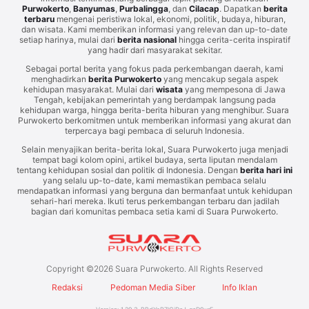
Purwokerto
,
Banyumas
,
Purbalingga
, dan
Cilacap
. Dapatkan
berita
terbaru
mengenai peristiwa lokal, ekonomi, politik, budaya, hiburan,
dan wisata. Kami memberikan informasi yang relevan dan up-to-date
setiap harinya, mulai dari
berita nasional
hingga cerita-cerita inspiratif
yang hadir dari masyarakat sekitar.
Sebagai portal berita yang fokus pada perkembangan daerah, kami
menghadirkan
berita Purwokerto
yang mencakup segala aspek
kehidupan masyarakat. Mulai dari
wisata
yang mempesona di Jawa
Tengah, kebijakan pemerintah yang berdampak langsung pada
kehidupan warga, hingga berita-berita hiburan yang menghibur. Suara
Purwokerto berkomitmen untuk memberikan informasi yang akurat dan
terpercaya bagi pembaca di seluruh Indonesia.
Selain menyajikan berita-berita lokal, Suara Purwokerto juga menjadi
tempat bagi kolom opini, artikel budaya, serta liputan mendalam
tentang kehidupan sosial dan politik di Indonesia. Dengan
berita hari ini
yang selalu up-to-date, kami memastikan pembaca selalu
mendapatkan informasi yang berguna dan bermanfaat untuk kehidupan
sehari-hari mereka. Ikuti terus perkembangan terbaru dan jadilah
bagian dari komunitas pembaca setia kami di Suara Purwokerto.
Copyright ©
2026
Suara Purwokerto. All Rights Reserved
Redaksi
Pedoman Media Siber
Info Iklan