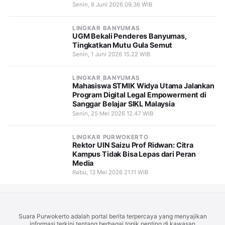
Senin, 8 Juni 2026 09.36 WIB
LINGKAR BANYUMAS
UGM Bekali Penderes Banyumas,
Tingkatkan Mutu Gula Semut
Senin, 1 Juni 2026 15.22 WIB
LINGKAR BANYUMAS
Mahasiswa STMIK Widya Utama Jalankan
Program Digital Legal Empowerment di
Sanggar Belajar SIKL Malaysia
Senin, 25 Mei 2026 12.47 WIB
LINGKAR PURWOKERTO
Rektor UIN Saizu Prof Ridwan: Citra
Kampus Tidak Bisa Lepas dari Peran
Media
Rabu, 13 Mei 2026 21.11 WIB
Suara Purwokerto adalah portal berita terpercaya yang menyajikan
informasi terkini tentang berbagai topik penting di kawasan