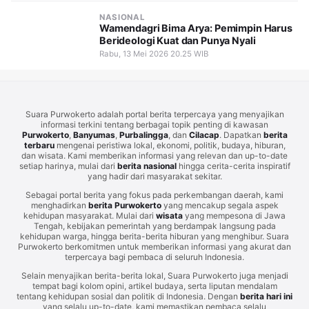
NASIONAL
Wamendagri Bima Arya: Pemimpin Harus
Berideologi Kuat dan Punya Nyali
Rabu, 13 Mei 2026 20.25 WIB
Suara Purwokerto adalah portal berita terpercaya yang menyajikan
informasi terkini tentang berbagai topik penting di kawasan
Purwokerto
,
Banyumas
,
Purbalingga
, dan
Cilacap
. Dapatkan
berita
terbaru
mengenai peristiwa lokal, ekonomi, politik, budaya, hiburan,
dan wisata. Kami memberikan informasi yang relevan dan up-to-date
setiap harinya, mulai dari
berita nasional
hingga cerita-cerita inspiratif
yang hadir dari masyarakat sekitar.
Sebagai portal berita yang fokus pada perkembangan daerah, kami
menghadirkan
berita Purwokerto
yang mencakup segala aspek
kehidupan masyarakat. Mulai dari
wisata
yang mempesona di Jawa
Tengah, kebijakan pemerintah yang berdampak langsung pada
kehidupan warga, hingga berita-berita hiburan yang menghibur. Suara
Purwokerto berkomitmen untuk memberikan informasi yang akurat dan
terpercaya bagi pembaca di seluruh Indonesia.
Selain menyajikan berita-berita lokal, Suara Purwokerto juga menjadi
tempat bagi kolom opini, artikel budaya, serta liputan mendalam
tentang kehidupan sosial dan politik di Indonesia. Dengan
berita hari ini
yang selalu up-to-date, kami memastikan pembaca selalu