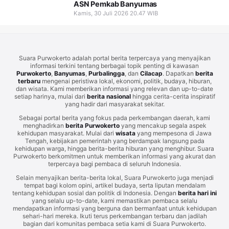
ASN Pemkab Banyumas
Kamis, 30 Juli 2026 20.47 WIB
Suara Purwokerto adalah portal berita terpercaya yang menyajikan
informasi terkini tentang berbagai topik penting di kawasan
Purwokerto
,
Banyumas
,
Purbalingga
, dan
Cilacap
. Dapatkan
berita
terbaru
mengenai peristiwa lokal, ekonomi, politik, budaya, hiburan,
dan wisata. Kami memberikan informasi yang relevan dan up-to-date
setiap harinya, mulai dari
berita nasional
hingga cerita-cerita inspiratif
yang hadir dari masyarakat sekitar.
Sebagai portal berita yang fokus pada perkembangan daerah, kami
menghadirkan
berita Purwokerto
yang mencakup segala aspek
kehidupan masyarakat. Mulai dari
wisata
yang mempesona di Jawa
Tengah, kebijakan pemerintah yang berdampak langsung pada
kehidupan warga, hingga berita-berita hiburan yang menghibur. Suara
Purwokerto berkomitmen untuk memberikan informasi yang akurat dan
terpercaya bagi pembaca di seluruh Indonesia.
Selain menyajikan berita-berita lokal, Suara Purwokerto juga menjadi
tempat bagi kolom opini, artikel budaya, serta liputan mendalam
tentang kehidupan sosial dan politik di Indonesia. Dengan
berita hari ini
yang selalu up-to-date, kami memastikan pembaca selalu
mendapatkan informasi yang berguna dan bermanfaat untuk kehidupan
sehari-hari mereka. Ikuti terus perkembangan terbaru dan jadilah
bagian dari komunitas pembaca setia kami di Suara Purwokerto.