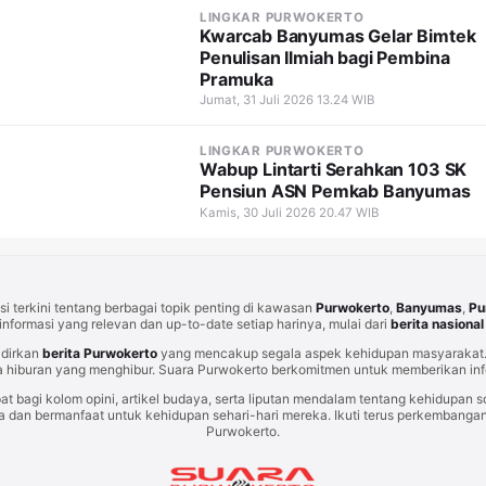
LINGKAR PURWOKERTO
Kwarcab Banyumas Gelar Bimtek
Penulisan Ilmiah bagi Pembina
Pramuka
Jumat, 31 Juli 2026 13.24 WIB
LINGKAR PURWOKERTO
Wabup Lintarti Serahkan 103 SK
Pensiun ASN Pemkab Banyumas
Kamis, 30 Juli 2026 20.47 WIB
i terkini tentang berbagai topik penting di kawasan
Purwokerto
,
Banyumas
,
Pu
informasi yang relevan dan up-to-date setiap harinya, mulai dari
berita nasional
adirkan
berita Purwokerto
yang mencakup segala aspek kehidupan masyarakat. 
 hiburan yang menghibur. Suara Purwokerto berkomitmen untuk memberikan info
at bagi kolom opini, artikel budaya, serta liputan mendalam tentang kehidupan so
an bermanfaat untuk kehidupan sehari-hari mereka. Ikuti terus perkembangan t
Purwokerto.