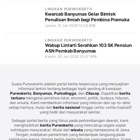
LINGKAR PURWOKERTO
Kwarcab Banyumas Gelar Bimtek
Penulisan Ilmiah bagi Pembina Pramuka
Jumat, 31 Juli 2026 13.24 WIB
LINGKAR PURWOKERTO
Wabup Lintarti Serahkan 103 SK Pensiun
ASN Pemkab Banyumas
Kamis, 30 Juli 2026 20.47 WIB
Suara Purwokerto adalah portal berita terpercaya yang menyajikan
informasi terkini tentang berbagai topik penting di kawasan
Purwokerto
,
Banyumas
,
Purbalingga
, dan
Cilacap
. Dapatkan
berita
terbaru
mengenai peristiwa lokal, ekonomi, politik, budaya, hiburan,
dan wisata. Kami memberikan informasi yang relevan dan up-to-date
setiap harinya, mulai dari
berita nasional
hingga cerita-cerita inspiratif
yang hadir dari masyarakat sekitar.
Sebagai portal berita yang fokus pada perkembangan daerah, kami
menghadirkan
berita Purwokerto
yang mencakup segala aspek
kehidupan masyarakat. Mulai dari
wisata
yang mempesona di Jawa
Tengah, kebijakan pemerintah yang berdampak langsung pada
kehidupan warga, hingga berita-berita hiburan yang menghibur. Suara