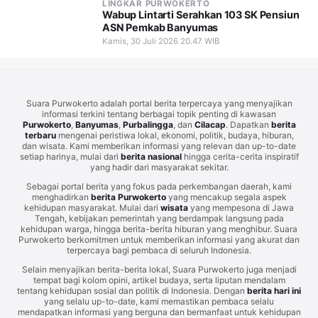
LINGKAR PURWOKERTO
Wabup Lintarti Serahkan 103 SK Pensiun
ASN Pemkab Banyumas
Kamis, 30 Juli 2026 20.47 WIB
Suara Purwokerto adalah portal berita terpercaya yang menyajikan
informasi terkini tentang berbagai topik penting di kawasan
Purwokerto
,
Banyumas
,
Purbalingga
, dan
Cilacap
. Dapatkan
berita
terbaru
mengenai peristiwa lokal, ekonomi, politik, budaya, hiburan,
dan wisata. Kami memberikan informasi yang relevan dan up-to-date
setiap harinya, mulai dari
berita nasional
hingga cerita-cerita inspiratif
yang hadir dari masyarakat sekitar.
Sebagai portal berita yang fokus pada perkembangan daerah, kami
menghadirkan
berita Purwokerto
yang mencakup segala aspek
kehidupan masyarakat. Mulai dari
wisata
yang mempesona di Jawa
Tengah, kebijakan pemerintah yang berdampak langsung pada
kehidupan warga, hingga berita-berita hiburan yang menghibur. Suara
Purwokerto berkomitmen untuk memberikan informasi yang akurat dan
terpercaya bagi pembaca di seluruh Indonesia.
Selain menyajikan berita-berita lokal, Suara Purwokerto juga menjadi
tempat bagi kolom opini, artikel budaya, serta liputan mendalam
tentang kehidupan sosial dan politik di Indonesia. Dengan
berita hari ini
yang selalu up-to-date, kami memastikan pembaca selalu
mendapatkan informasi yang berguna dan bermanfaat untuk kehidupan