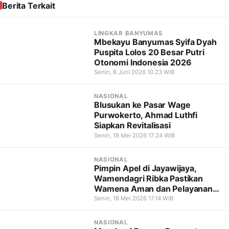
Berita Terkait
LINGKAR BANYUMAS
Mbekayu Banyumas Syifa Dyah
Puspita Lolos 20 Besar Putri
Otonomi Indonesia 2026
Senin, 8 Juni 2026 10.23 WIB
NASIONAL
Blusukan ke Pasar Wage
Purwokerto, Ahmad Luthfi
Siapkan Revitalisasi
Senin, 18 Mei 2026 17.24 WIB
NASIONAL
Pimpin Apel di Jayawijaya,
Wamendagri Ribka Pastikan
Wamena Aman dan Pelayanan
Tetap Berjalan
Senin, 18 Mei 2026 17.14 WIB
NASIONAL