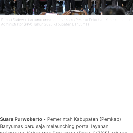
Bupati Sadewo dan tamu undangan bersama Peserta Pelatihan Kepemimpinan
Administrator (PKA) Tahun 2025 Kabupaten Banyumas
Suara Purwokerto -
Pemerintah Kabupaten (Pemkab)
Banyumas baru saja melaunching portal layanan