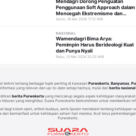
Mendagri Dorong Penguatan
Penggunaan Soft Approach dalam
Mencegah Ekstremisme dan
Terorisme
Senin, 18 Mei 2026 17.12 WIB
NASIONAL
Wamendagri Bima Arya:
Pemimpin Harus Berideologi Kuat
dan Punya Nyali
Rabu, 13 Mei 2026 20.25 WIB
i terkini tentang berbagai topik penting di kawasan
Purwokerto
,
Banyumas
,
Pu
informasi yang relevan dan up-to-date setiap harinya, mulai dari
berita nasional
adirkan
berita Purwokerto
yang mencakup segala aspek kehidupan masyarakat. 
 hiburan yang menghibur. Suara Purwokerto berkomitmen untuk memberikan info
at bagi kolom opini, artikel budaya, serta liputan mendalam tentang kehidupan so
an bermanfaat untuk kehidupan sehari-hari mereka. Ikuti terus perkembangan t
Purwokerto.