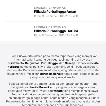
LINGKAR BANYUMAS
Pilkada Purbalingga Aman
Rabu, 9 Desember 2015 21.02 WIB
LINGKAR BANYUMAS
Pilkada Purbalingga Hari ini
Rabu, 9 Desember 2015 14.49 WIB
Suara Purwokerto adalah portal berita terpercaya yang menyajikan
informasi terkini tentang berbagai topik penting di kawasan
Purwokerto
,
Banyumas
,
Purbalingga
, dan
Cilacap
. Dapatkan
berita
terbaru
mengenai peristiwa lokal, ekonomi, politik, budaya, hiburan,
dan wisata. Kami memberikan informasi yang relevan dan up-to-date
setiap harinya, mulai dari
berita nasional
hingga cerita-cerita inspiratif
yang hadir dari masyarakat sekitar.
Sebagai portal berita yang fokus pada perkembangan daerah, kami
menghadirkan
berita Purwokerto
yang mencakup segala aspek
kehidupan masyarakat. Mulai dari
wisata
yang mempesona di Jawa
Tengah, kebijakan pemerintah yang berdampak langsung pada
kehidupan warga, hingga berita-berita hiburan yang menghibur. Suara
Purwokerto berkomitmen untuk memberikan informasi yang akurat dan
terpercaya bagi pembaca di seluruh Indonesia.