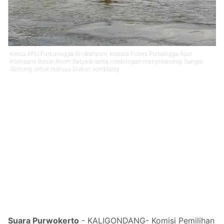
Ketua KPU Purbalingga Sri Wahyuni, Kepala Polres Purbaligga Ajun
Komisaris Besar Anom Setyadi serta rombongan menyeberangi Sungai
Gintung untuk menuju Dukun Jomblang
Suara Purwokerto
-
KALIGONDANG- Komisi Pemilihan