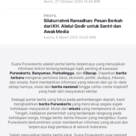
Senin, 27 Oktober 2025 14.44 WIB
PROFIL
Silaturrahmi Ramadhan: Pesan Berkah
dari KH. Abdul Qodir untuk Santri dan
Awak Media
Kamis, 6 Maret 2025 04.05 WIB
Suara Purwokerto adalah portal berita terpercaya yang menyajikan
informasi terkini tentang berbagai topik penting di kawasan
Purwokerto
,
Banyumas
,
Purbalingga
, dan
Cilacap
. Dapatkan
berita
terbaru
mengenai peristiwa lokal, ekonomi, politik, budaya, hiburan,
dan wisata. Kami memberikan informasi yang relevan dan up-to-date
setiap harinya, mulai dari
berita nasional
hingga cerita-cerita inspiratif
yang hadir dari masyarakat sekitar.
Sebagai portal berita yang fokus pada perkembangan daerah, kami
menghadirkan
berita Purwokerto
yang mencakup segala aspek
kehidupan masyarakat. Mulai dari
wisata
yang mempesona di Jawa
Tengah, kebijakan pemerintah yang berdampak langsung pada
kehidupan warga, hingga berita-berita hiburan yang menghibur. Suara
Purwokerto berkomitmen untuk memberikan informasi yang akurat dan
terpercaya bagi pembaca di seluruh Indonesia.
Selain menyajikan berita-berita lokal, Suara Purwokerto juga menjadi