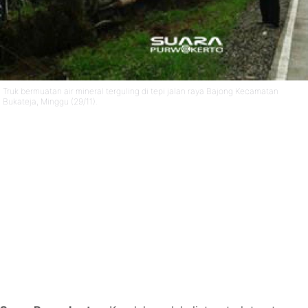
Truk bermuatan air mineral terguling di tepi jalan raya Bajong Kecamatan
Bukateja, Minggu (29/11).