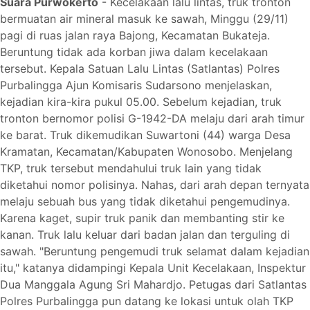
Suara Purwokerto
-
Kecelakaan lalu lintas, truk tronton
bermuatan air mineral masuk ke sawah, Minggu (29/11)
pagi di ruas jalan raya Bajong, Kecamatan Bukateja.
Beruntung tidak ada korban jiwa dalam kecelakaan
tersebut. Kepala Satuan Lalu Lintas (Satlantas) Polres
Purbalingga Ajun Komisaris Sudarsono menjelaskan,
kejadian kira-kira pukul 05.00. Sebelum kejadian, truk
tronton bernomor polisi G-1942-DA melaju dari arah timur
ke barat. Truk dikemudikan Suwartoni (44) warga Desa
Kramatan, Kecamatan/Kabupaten Wonosobo. Menjelang
TKP, truk tersebut mendahului truk lain yang tidak
diketahui nomor polisinya. Nahas, dari arah depan ternyata
melaju sebuah bus yang tidak diketahui pengemudinya.
Karena kaget, supir truk panik dan membanting stir ke
kanan. Truk lalu keluar dari badan jalan dan terguling di
sawah. "Beruntung pengemudi truk selamat dalam kejadian
itu," katanya didampingi Kepala Unit Kecelakaan, Inspektur
Dua Manggala Agung Sri Mahardjo. Petugas dari Satlantas
Polres Purbalingga pun datang ke lokasi untuk olah TKP