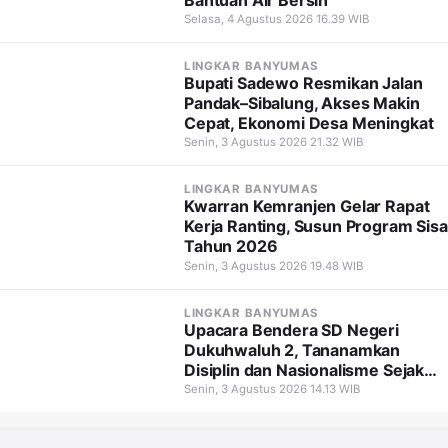
Selasa, 4 Agustus 2026 16.39 WIB
LINGKAR BANYUMAS
Bupati Sadewo Resmikan Jalan
Pandak–Sibalung, Akses Makin
Cepat, Ekonomi Desa Meningkat
Senin, 3 Agustus 2026 21.32 WIB
LINGKAR BANYUMAS
Kwarran Kemranjen Gelar Rapat
Kerja Ranting, Susun Program Sisa
Tahun 2026
Senin, 3 Agustus 2026 19.48 WIB
LINGKAR BANYUMAS
Upacara Bendera SD Negeri
Dukuhwaluh 2, Tananamkan
Disiplin dan Nasionalisme Sejak
Dini
Senin, 3 Agustus 2026 14.13 WIB