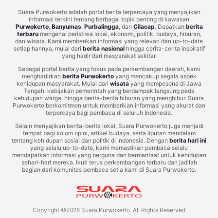
Suara Purwokerto adalah portal berita terpercaya yang menyajikan
informasi terkini tentang berbagai topik penting di kawasan
Purwokerto
,
Banyumas
,
Purbalingga
, dan
Cilacap
. Dapatkan
berita
terbaru
mengenai peristiwa lokal, ekonomi, politik, budaya, hiburan,
dan wisata. Kami memberikan informasi yang relevan dan up-to-date
setiap harinya, mulai dari
berita nasional
hingga cerita-cerita inspiratif
yang hadir dari masyarakat sekitar.
Sebagai portal berita yang fokus pada perkembangan daerah, kami
menghadirkan
berita Purwokerto
yang mencakup segala aspek
kehidupan masyarakat. Mulai dari
wisata
yang mempesona di Jawa
Tengah, kebijakan pemerintah yang berdampak langsung pada
kehidupan warga, hingga berita-berita hiburan yang menghibur. Suara
Purwokerto berkomitmen untuk memberikan informasi yang akurat dan
terpercaya bagi pembaca di seluruh Indonesia.
Selain menyajikan berita-berita lokal, Suara Purwokerto juga menjadi
tempat bagi kolom opini, artikel budaya, serta liputan mendalam
tentang kehidupan sosial dan politik di Indonesia. Dengan
berita hari ini
yang selalu up-to-date, kami memastikan pembaca selalu
mendapatkan informasi yang berguna dan bermanfaat untuk kehidupan
sehari-hari mereka. Ikuti terus perkembangan terbaru dan jadilah
bagian dari komunitas pembaca setia kami di Suara Purwokerto.
Copyright ©
2026
Suara Purwokerto. All Rights Reserved