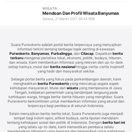
WISATA
Mendoan Dan Profil Wisata Banyumas
Selasa, 21 Maret 2017 08.44 WIB
Suara Purwokerto adalah portal berita terpercaya yang menyajikan
informasi terkini tentang berbagai topik penting di kawasan
Purwokerto
,
Banyumas
,
Purbalingga
, dan
Cilacap
. Dapatkan
berita
terbaru
mengenai peristiwa lokal, ekonomi, politik, budaya, hiburan,
dan wisata. Kami memberikan informasi yang relevan dan up-to-date
setiap harinya, mulai dari
berita nasional
hingga cerita-cerita inspiratif
yang hadir dari masyarakat sekitar.
Sebagai portal berita yang fokus pada perkembangan daerah, kami
menghadirkan
berita Purwokerto
yang mencakup segala aspek
kehidupan masyarakat. Mulai dari
wisata
yang mempesona di Jawa
Tengah, kebijakan pemerintah yang berdampak langsung pada
kehidupan warga, hingga berita-berita hiburan yang menghibur. Suara
Purwokerto berkomitmen untuk memberikan informasi yang akurat dan
terpercaya bagi pembaca di seluruh Indonesia.
Selain menyajikan berita-berita lokal, Suara Purwokerto juga menjadi
tempat bagi kolom opini, artikel budaya, serta liputan mendalam
tentang kehidupan sosial dan politik di Indonesia. Dengan
berita hari ini
yang selalu up-to-date, kami memastikan pembaca selalu
mendapatkan informasi yang berguna dan bermanfaat untuk kehidupan