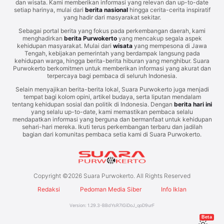
dan wisata. Kami memberikan informasi yang relevan dan up-to-date
setiap harinya, mulai dari
berita nasional
hingga cerita-cerita inspiratif
yang hadir dari masyarakat sekitar.
Sebagai portal berita yang fokus pada perkembangan daerah, kami
menghadirkan
berita Purwokerto
yang mencakup segala aspek
kehidupan masyarakat. Mulai dari
wisata
yang mempesona di Jawa
Tengah, kebijakan pemerintah yang berdampak langsung pada
kehidupan warga, hingga berita-berita hiburan yang menghibur. Suara
Purwokerto berkomitmen untuk memberikan informasi yang akurat dan
terpercaya bagi pembaca di seluruh Indonesia.
Selain menyajikan berita-berita lokal, Suara Purwokerto juga menjadi
tempat bagi kolom opini, artikel budaya, serta liputan mendalam
tentang kehidupan sosial dan politik di Indonesia. Dengan
berita hari ini
yang selalu up-to-date, kami memastikan pembaca selalu
mendapatkan informasi yang berguna dan bermanfaat untuk kehidupan
sehari-hari mereka. Ikuti terus perkembangan terbaru dan jadilah
bagian dari komunitas pembaca setia kami di Suara Purwokerto.
Copyright ©
2026
Suara Purwokerto. All Rights Reserved
Redaksi
Pedoman Media Siber
Info Iklan
Version:
1.29.3
-
BBdYsR7lGiDoJ_qoD9urF
Beta