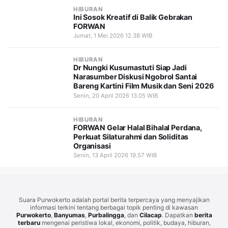
HIBURAN
Ini Sosok Kreatif di Balik Gebrakan
FORWAN
Jumat, 1 Mei 2026 12.38 WIB
HIBURAN
Dr Nungki Kusumastuti Siap Jadi
Narasumber Diskusi Ngobrol Santai
Bareng Kartini Film Musik dan Seni 2026
Senin, 20 April 2026 13.05 WIB
HIBURAN
FORWAN Gelar Halal Bihalal Perdana,
Perkuat Silaturahmi dan Soliditas
Organisasi
Senin, 13 April 2026 19.57 WIB
Suara Purwokerto adalah portal berita terpercaya yang menyajikan
informasi terkini tentang berbagai topik penting di kawasan
Purwokerto
,
Banyumas
,
Purbalingga
, dan
Cilacap
. Dapatkan
berita
terbaru
mengenai peristiwa lokal, ekonomi, politik, budaya, hiburan,