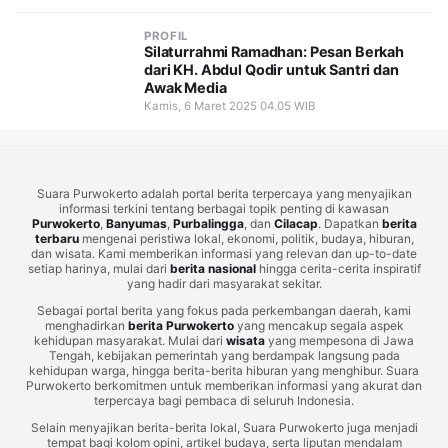
PROFIL
Silaturrahmi Ramadhan: Pesan Berkah
dari KH. Abdul Qodir untuk Santri dan
Awak Media
Kamis, 6 Maret 2025 04.05 WIB
Suara Purwokerto adalah portal berita terpercaya yang menyajikan
informasi terkini tentang berbagai topik penting di kawasan
Purwokerto
,
Banyumas
,
Purbalingga
, dan
Cilacap
. Dapatkan
berita
terbaru
mengenai peristiwa lokal, ekonomi, politik, budaya, hiburan,
dan wisata. Kami memberikan informasi yang relevan dan up-to-date
setiap harinya, mulai dari
berita nasional
hingga cerita-cerita inspiratif
yang hadir dari masyarakat sekitar.
Sebagai portal berita yang fokus pada perkembangan daerah, kami
menghadirkan
berita Purwokerto
yang mencakup segala aspek
kehidupan masyarakat. Mulai dari
wisata
yang mempesona di Jawa
Tengah, kebijakan pemerintah yang berdampak langsung pada
kehidupan warga, hingga berita-berita hiburan yang menghibur. Suara
Purwokerto berkomitmen untuk memberikan informasi yang akurat dan
terpercaya bagi pembaca di seluruh Indonesia.
Selain menyajikan berita-berita lokal, Suara Purwokerto juga menjadi
tempat bagi kolom opini, artikel budaya, serta liputan mendalam