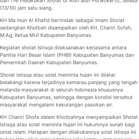
dan TNI melakukan Sholat di Alun alun Purwokerto, Selasa
(13/10) jam satu siang.
KH Ma mun Al Khafid bertindak sebagai Imam Sholat
sedangkan Khutbah disampaikan oleh KH. Chariri Sofah,
M.Ag, Ketua MUI Kabupaten Banyumas.
Kegiatan sholat Istisqa dilaksanakan kerjasama antara
Panitia Hari Besar Islam (PHBI) Kabupaten Banyumas dan
Pemerintah Daerah Kabupaten Banyumas.
Sholat Istisqa atau solat meminta hujan ini dilatar
belakangi karena terjadinya kemarau panjang yang tengah
melanda masyarakat di seluruh Indonesia khususnya
Kabupaten Banyumas, sehingga dengan kondisi tersebut
masyarakat mengalami kekurangan pasokan air.
KH Chariri Shofa dalam Khotbahnya menyampaikan Sholat
Istisqa atau solat meminta hujan ini hukumnya sunah bagi
umat islam. Harapan dengan dilakukannya solat istisqa ini