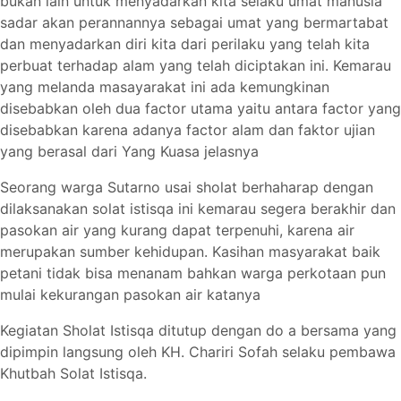
bukan lain untuk menyadarkan kita selaku umat manusia
sadar akan perannannya sebagai umat yang bermartabat
dan menyadarkan diri kita dari perilaku yang telah kita
perbuat terhadap alam yang telah diciptakan ini. Kemarau
yang melanda masayarakat ini ada kemungkinan
disebabkan oleh dua factor utama yaitu antara factor yang
disebabkan karena adanya factor alam dan faktor ujian
yang berasal dari Yang Kuasa jelasnya
Seorang warga Sutarno usai sholat berhaharap dengan
dilaksanakan solat istisqa ini kemarau segera berakhir dan
pasokan air yang kurang dapat terpenuhi, karena air
merupakan sumber kehidupan. Kasihan masyarakat baik
petani tidak bisa menanam bahkan warga perkotaan pun
mulai kekurangan pasokan air katanya
Kegiatan Sholat Istisqa ditutup dengan do a bersama yang
dipimpin langsung oleh KH. Chariri Sofah selaku pembawa
Khutbah Solat Istisqa.