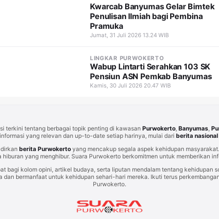
Kwarcab Banyumas Gelar Bimtek
Penulisan Ilmiah bagi Pembina
Pramuka
Jumat, 31 Juli 2026 13.24 WIB
LINGKAR PURWOKERTO
Wabup Lintarti Serahkan 103 SK
Pensiun ASN Pemkab Banyumas
Kamis, 30 Juli 2026 20.47 WIB
i terkini tentang berbagai topik penting di kawasan
Purwokerto
,
Banyumas
,
Pu
informasi yang relevan dan up-to-date setiap harinya, mulai dari
berita nasional
adirkan
berita Purwokerto
yang mencakup segala aspek kehidupan masyarakat. 
 hiburan yang menghibur. Suara Purwokerto berkomitmen untuk memberikan info
at bagi kolom opini, artikel budaya, serta liputan mendalam tentang kehidupan so
an bermanfaat untuk kehidupan sehari-hari mereka. Ikuti terus perkembangan t
Purwokerto.