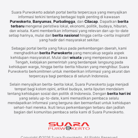
Suara Purwokerto adalah portal berita terpercaya yang menyajikan
informasi terkini tentang berbagai topik penting di kawasan
Purwokerto
,
Banyumas
,
Purbalingga
, dan
Cilacap
. Dapatkan
berita
terbaru
mengenai peristiwa lokal, ekonomi, politik, budaya, hiburan,
dan wisata. Kami memberikan informasi yang relevan dan up-to-date
setiap harinya, mulai dari
berita nasional
hingga cerita-cerita inspiratif
yang hadir dari masyarakat sekitar.
Sebagai portal berita yang fokus pada perkembangan daerah, kami
menghadirkan
berita Purwokerto
yang mencakup segala aspek
kehidupan masyarakat. Mulai dari
wisata
yang mempesona di Jawa
Tengah, kebijakan pemerintah yang berdampak langsung pada
kehidupan warga, hingga berita-berita hiburan yang menghibur. Suara
Purwokerto berkomitmen untuk memberikan informasi yang akurat dan
terpercaya bagi pembaca di seluruh Indonesia.
Selain menyajikan berita-berita lokal, Suara Purwokerto juga menjadi
tempat bagi kolom opini, artikel budaya, serta liputan mendalam
tentang kehidupan sosial dan politik di Indonesia. Dengan
berita hari ini
yang selalu up-to-date, kami memastikan pembaca selalu
mendapatkan informasi yang berguna dan bermanfaat untuk kehidupan
sehari-hari mereka. Ikuti terus perkembangan terbaru dan jadilah
bagian dari komunitas pembaca setia kami di Suara Purwokerto.
Copyright ©
2026
Suara Purwokerto. All Rights Reserved