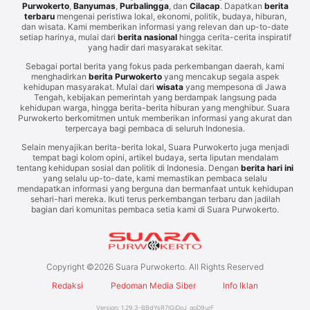
Purwokerto
,
Banyumas
,
Purbalingga
, dan
Cilacap
. Dapatkan
berita
terbaru
mengenai peristiwa lokal, ekonomi, politik, budaya, hiburan,
dan wisata. Kami memberikan informasi yang relevan dan up-to-date
setiap harinya, mulai dari
berita nasional
hingga cerita-cerita inspiratif
yang hadir dari masyarakat sekitar.
Sebagai portal berita yang fokus pada perkembangan daerah, kami
menghadirkan
berita Purwokerto
yang mencakup segala aspek
kehidupan masyarakat. Mulai dari
wisata
yang mempesona di Jawa
Tengah, kebijakan pemerintah yang berdampak langsung pada
kehidupan warga, hingga berita-berita hiburan yang menghibur. Suara
Purwokerto berkomitmen untuk memberikan informasi yang akurat dan
terpercaya bagi pembaca di seluruh Indonesia.
Selain menyajikan berita-berita lokal, Suara Purwokerto juga menjadi
tempat bagi kolom opini, artikel budaya, serta liputan mendalam
tentang kehidupan sosial dan politik di Indonesia. Dengan
berita hari ini
yang selalu up-to-date, kami memastikan pembaca selalu
mendapatkan informasi yang berguna dan bermanfaat untuk kehidupan
sehari-hari mereka. Ikuti terus perkembangan terbaru dan jadilah
bagian dari komunitas pembaca setia kami di Suara Purwokerto.
Copyright ©
2026
Suara Purwokerto. All Rights Reserved
Redaksi
Pedoman Media Siber
Info Iklan
Version:
1.29.3
-
BBdYsR7lGiDoJ_qoD9urF