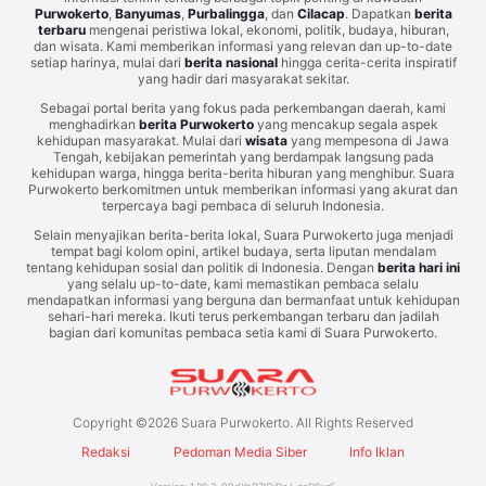
Purwokerto
,
Banyumas
,
Purbalingga
, dan
Cilacap
. Dapatkan
berita
terbaru
mengenai peristiwa lokal, ekonomi, politik, budaya, hiburan,
dan wisata. Kami memberikan informasi yang relevan dan up-to-date
setiap harinya, mulai dari
berita nasional
hingga cerita-cerita inspiratif
yang hadir dari masyarakat sekitar.
Sebagai portal berita yang fokus pada perkembangan daerah, kami
menghadirkan
berita Purwokerto
yang mencakup segala aspek
kehidupan masyarakat. Mulai dari
wisata
yang mempesona di Jawa
Tengah, kebijakan pemerintah yang berdampak langsung pada
kehidupan warga, hingga berita-berita hiburan yang menghibur. Suara
Purwokerto berkomitmen untuk memberikan informasi yang akurat dan
terpercaya bagi pembaca di seluruh Indonesia.
Selain menyajikan berita-berita lokal, Suara Purwokerto juga menjadi
tempat bagi kolom opini, artikel budaya, serta liputan mendalam
tentang kehidupan sosial dan politik di Indonesia. Dengan
berita hari ini
yang selalu up-to-date, kami memastikan pembaca selalu
mendapatkan informasi yang berguna dan bermanfaat untuk kehidupan
sehari-hari mereka. Ikuti terus perkembangan terbaru dan jadilah
bagian dari komunitas pembaca setia kami di Suara Purwokerto.
Copyright ©
2026
Suara Purwokerto. All Rights Reserved
Redaksi
Pedoman Media Siber
Info Iklan