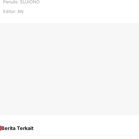
Penulis:
SUJIONO
Editor:
AN
Berita Terkait