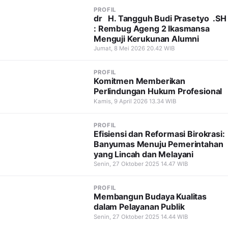
PROFIL
dr H. Tangguh Budi Prasetyo .SH
: Rembug Ageng 2 Ikasmansa
Menguji Kerukunan Alumni
Jumat, 8 Mei 2026 20.42 WIB
PROFIL
Komitmen Memberikan
Perlindungan Hukum Profesional
Kamis, 9 April 2026 13.34 WIB
PROFIL
Efisiensi dan Reformasi Birokrasi:
Banyumas Menuju Pemerintahan
yang Lincah dan Melayani
Senin, 27 Oktober 2025 14.47 WIB
PROFIL
Membangun Budaya Kualitas
dalam Pelayanan Publik
Senin, 27 Oktober 2025 14.44 WIB