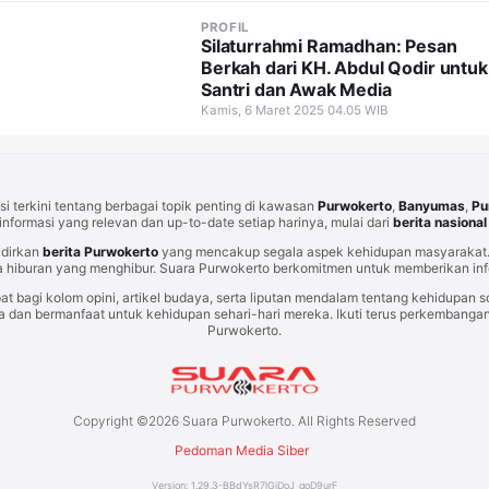
PROFIL
Silaturrahmi Ramadhan: Pesan
Berkah dari KH. Abdul Qodir untuk
Santri dan Awak Media
Kamis, 6 Maret 2025 04.05 WIB
i terkini tentang berbagai topik penting di kawasan
Purwokerto
,
Banyumas
,
Pu
informasi yang relevan dan up-to-date setiap harinya, mulai dari
berita nasional
adirkan
berita Purwokerto
yang mencakup segala aspek kehidupan masyarakat. 
 hiburan yang menghibur. Suara Purwokerto berkomitmen untuk memberikan info
at bagi kolom opini, artikel budaya, serta liputan mendalam tentang kehidupan so
an bermanfaat untuk kehidupan sehari-hari mereka. Ikuti terus perkembangan t
Purwokerto.
Copyright ©
2026
Suara Purwokerto. All Rights Reserved
Pedoman Media Siber
Version:
1.29.3
-
BBdYsR7lGiDoJ_qoD9urF