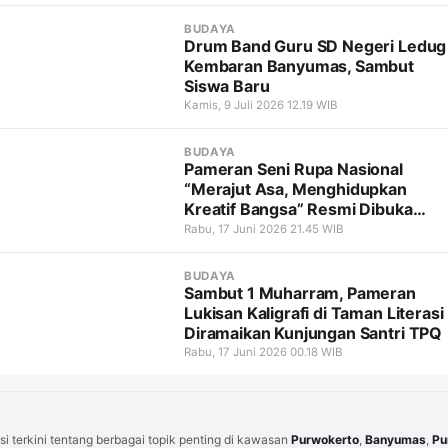
BUDAYA
Drum Band Guru SD Negeri Ledug
Kembaran Banyumas, Sambut
Siswa Baru
Kamis, 9 Juli 2026 12.19 WIB
BUDAYA
Pameran Seni Rupa Nasional
“Merajut Asa, Menghidupkan
Kreatif Bangsa” Resmi Dibuka
Hadirkan 103 Karya dari 81
Rabu, 17 Juni 2026 21.45 WIB
Seniman Nusantara
BUDAYA
Sambut 1 Muharram, Pameran
Lukisan Kaligrafi di Taman Literasi
Diramaikan Kunjungan Santri TPQ
Rabu, 17 Juni 2026 00.18 WIB
i terkini tentang berbagai topik penting di kawasan
Purwokerto
,
Banyumas
,
Pu