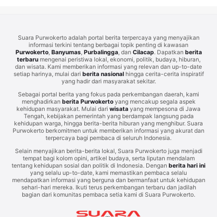
Suara Purwokerto adalah portal berita terpercaya yang menyajikan
informasi terkini tentang berbagai topik penting di kawasan
Purwokerto
,
Banyumas
,
Purbalingga
, dan
Cilacap
. Dapatkan
berita
terbaru
mengenai peristiwa lokal, ekonomi, politik, budaya, hiburan,
dan wisata. Kami memberikan informasi yang relevan dan up-to-date
setiap harinya, mulai dari
berita nasional
hingga cerita-cerita inspiratif
yang hadir dari masyarakat sekitar.
Sebagai portal berita yang fokus pada perkembangan daerah, kami
menghadirkan
berita Purwokerto
yang mencakup segala aspek
kehidupan masyarakat. Mulai dari
wisata
yang mempesona di Jawa
Tengah, kebijakan pemerintah yang berdampak langsung pada
kehidupan warga, hingga berita-berita hiburan yang menghibur. Suara
Purwokerto berkomitmen untuk memberikan informasi yang akurat dan
terpercaya bagi pembaca di seluruh Indonesia.
Selain menyajikan berita-berita lokal, Suara Purwokerto juga menjadi
tempat bagi kolom opini, artikel budaya, serta liputan mendalam
tentang kehidupan sosial dan politik di Indonesia. Dengan
berita hari ini
yang selalu up-to-date, kami memastikan pembaca selalu
mendapatkan informasi yang berguna dan bermanfaat untuk kehidupan
sehari-hari mereka. Ikuti terus perkembangan terbaru dan jadilah
bagian dari komunitas pembaca setia kami di Suara Purwokerto.