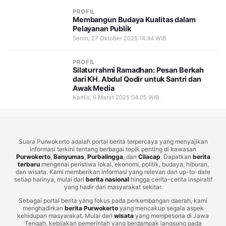
PROFIL
Membangun Budaya Kualitas dalam
Pelayanan Publik
Senin, 27 Oktober 2025 14.44 WIB
PROFIL
Silaturrahmi Ramadhan: Pesan Berkah
dari KH. Abdul Qodir untuk Santri dan
Awak Media
Kamis, 6 Maret 2025 04.05 WIB
Suara Purwokerto adalah portal berita terpercaya yang menyajikan
informasi terkini tentang berbagai topik penting di kawasan
Purwokerto
,
Banyumas
,
Purbalingga
, dan
Cilacap
. Dapatkan
berita
terbaru
mengenai peristiwa lokal, ekonomi, politik, budaya, hiburan,
dan wisata. Kami memberikan informasi yang relevan dan up-to-date
setiap harinya, mulai dari
berita nasional
hingga cerita-cerita inspiratif
yang hadir dari masyarakat sekitar.
Sebagai portal berita yang fokus pada perkembangan daerah, kami
menghadirkan
berita Purwokerto
yang mencakup segala aspek
kehidupan masyarakat. Mulai dari
wisata
yang mempesona di Jawa
Tengah, kebijakan pemerintah yang berdampak langsung pada