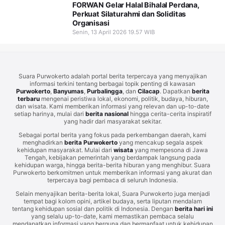
FORWAN Gelar Halal Bihalal Perdana,
Perkuat Silaturahmi dan Soliditas
Organisasi
Senin, 13 April 2026 19.57 WIB
Suara Purwokerto adalah portal berita terpercaya yang menyajikan
informasi terkini tentang berbagai topik penting di kawasan
Purwokerto
,
Banyumas
,
Purbalingga
, dan
Cilacap
. Dapatkan
berita
terbaru
mengenai peristiwa lokal, ekonomi, politik, budaya, hiburan,
dan wisata. Kami memberikan informasi yang relevan dan up-to-date
setiap harinya, mulai dari
berita nasional
hingga cerita-cerita inspiratif
yang hadir dari masyarakat sekitar.
Sebagai portal berita yang fokus pada perkembangan daerah, kami
menghadirkan
berita Purwokerto
yang mencakup segala aspek
kehidupan masyarakat. Mulai dari
wisata
yang mempesona di Jawa
Tengah, kebijakan pemerintah yang berdampak langsung pada
kehidupan warga, hingga berita-berita hiburan yang menghibur. Suara
Purwokerto berkomitmen untuk memberikan informasi yang akurat dan
terpercaya bagi pembaca di seluruh Indonesia.
Selain menyajikan berita-berita lokal, Suara Purwokerto juga menjadi
tempat bagi kolom opini, artikel budaya, serta liputan mendalam
tentang kehidupan sosial dan politik di Indonesia. Dengan
berita hari ini
yang selalu up-to-date, kami memastikan pembaca selalu
mendapatkan informasi yang berguna dan bermanfaat untuk kehidupan