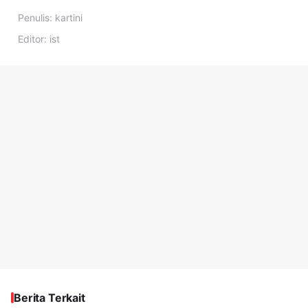
Penulis:
kartini
Editor:
ist
Berita Terkait