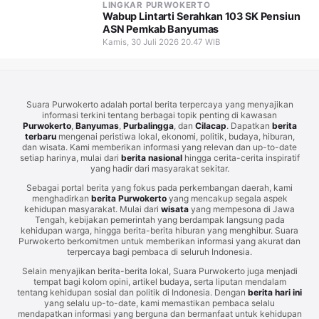
LINGKAR PURWOKERTO
Wabup Lintarti Serahkan 103 SK Pensiun
ASN Pemkab Banyumas
Kamis, 30 Juli 2026 20.47 WIB
Suara Purwokerto adalah portal berita terpercaya yang menyajikan
informasi terkini tentang berbagai topik penting di kawasan
Purwokerto
,
Banyumas
,
Purbalingga
, dan
Cilacap
. Dapatkan
berita
terbaru
mengenai peristiwa lokal, ekonomi, politik, budaya, hiburan,
dan wisata. Kami memberikan informasi yang relevan dan up-to-date
setiap harinya, mulai dari
berita nasional
hingga cerita-cerita inspiratif
yang hadir dari masyarakat sekitar.
Sebagai portal berita yang fokus pada perkembangan daerah, kami
menghadirkan
berita Purwokerto
yang mencakup segala aspek
kehidupan masyarakat. Mulai dari
wisata
yang mempesona di Jawa
Tengah, kebijakan pemerintah yang berdampak langsung pada
kehidupan warga, hingga berita-berita hiburan yang menghibur. Suara
Purwokerto berkomitmen untuk memberikan informasi yang akurat dan
terpercaya bagi pembaca di seluruh Indonesia.
Selain menyajikan berita-berita lokal, Suara Purwokerto juga menjadi
tempat bagi kolom opini, artikel budaya, serta liputan mendalam
tentang kehidupan sosial dan politik di Indonesia. Dengan
berita hari ini
yang selalu up-to-date, kami memastikan pembaca selalu
mendapatkan informasi yang berguna dan bermanfaat untuk kehidupan