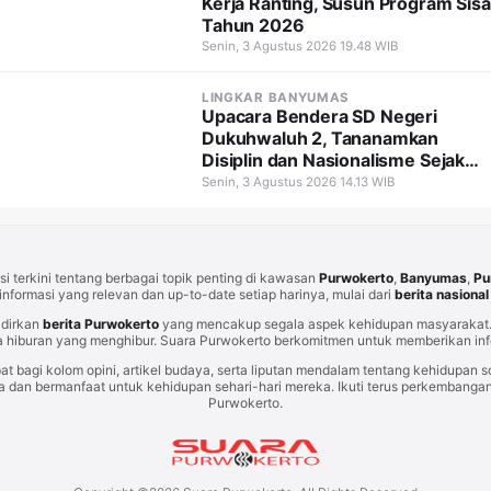
Kerja Ranting, Susun Program Sisa
Tahun 2026
Senin, 3 Agustus 2026 19.48 WIB
LINGKAR BANYUMAS
Upacara Bendera SD Negeri
Dukuhwaluh 2, Tananamkan
Disiplin dan Nasionalisme Sejak
Dini
Senin, 3 Agustus 2026 14.13 WIB
i terkini tentang berbagai topik penting di kawasan
Purwokerto
,
Banyumas
,
Pu
informasi yang relevan dan up-to-date setiap harinya, mulai dari
berita nasional
adirkan
berita Purwokerto
yang mencakup segala aspek kehidupan masyarakat. 
 hiburan yang menghibur. Suara Purwokerto berkomitmen untuk memberikan info
at bagi kolom opini, artikel budaya, serta liputan mendalam tentang kehidupan so
an bermanfaat untuk kehidupan sehari-hari mereka. Ikuti terus perkembangan t
Purwokerto.