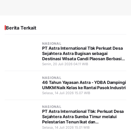
Berita Terkait
NASIONAL
PT Astra International Tbk Perkuat Desa
Sejahtera Astra Bugisan sebagai
Destinasi Wisata Candi Plaosan Berbasis
Budaya
Senin, 20 Juli 2026 04.11 WIB
NASIONAL
46 Tahun Yayasan Astra - YDBA Dampingi
UMKM Naik Kelas ke Rantai Pasok Industri
Selasa, 14 Juli 2026 15.07 WIB
NASIONAL
PT Astra International Tbk: Perkuat Desa
Sejahtera Astra Sumba Timur melalui
Pelestarian Tenun Ikat dan
Pemberdayaan Perempuan
Selasa, 14 Juli 2026 15.01 WIB