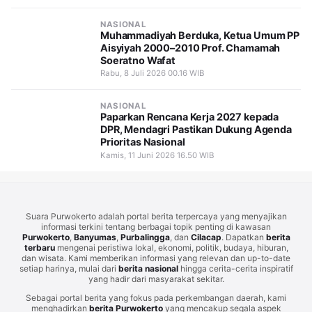
NASIONAL
Muhammadiyah Berduka, Ketua Umum PP
Aisyiyah 2000–2010 Prof. Chamamah
Soeratno Wafat
Rabu, 8 Juli 2026 00.16 WIB
NASIONAL
Paparkan Rencana Kerja 2027 kepada
DPR, Mendagri Pastikan Dukung Agenda
Prioritas Nasional
Kamis, 11 Juni 2026 16.50 WIB
Suara Purwokerto adalah portal berita terpercaya yang menyajikan
informasi terkini tentang berbagai topik penting di kawasan
Purwokerto
,
Banyumas
,
Purbalingga
, dan
Cilacap
. Dapatkan
berita
terbaru
mengenai peristiwa lokal, ekonomi, politik, budaya, hiburan,
dan wisata. Kami memberikan informasi yang relevan dan up-to-date
setiap harinya, mulai dari
berita nasional
hingga cerita-cerita inspiratif
yang hadir dari masyarakat sekitar.
Sebagai portal berita yang fokus pada perkembangan daerah, kami
menghadirkan
berita Purwokerto
yang mencakup segala aspek