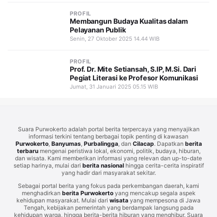
PROFIL
Membangun Budaya Kualitas dalam
Pelayanan Publik
Senin, 27 Oktober 2025 14.44 WIB
PROFIL
Prof. Dr. Mite Setiansah, S.IP, M.Si. Dari
Pegiat Literasi ke Profesor Komunikasi
Jumat, 31 Januari 2025 05.15 WIB
Suara Purwokerto adalah portal berita terpercaya yang menyajikan
informasi terkini tentang berbagai topik penting di kawasan
Purwokerto
,
Banyumas
,
Purbalingga
, dan
Cilacap
. Dapatkan
berita
terbaru
mengenai peristiwa lokal, ekonomi, politik, budaya, hiburan,
dan wisata. Kami memberikan informasi yang relevan dan up-to-date
setiap harinya, mulai dari
berita nasional
hingga cerita-cerita inspiratif
yang hadir dari masyarakat sekitar.
Sebagai portal berita yang fokus pada perkembangan daerah, kami
menghadirkan
berita Purwokerto
yang mencakup segala aspek
kehidupan masyarakat. Mulai dari
wisata
yang mempesona di Jawa
Tengah, kebijakan pemerintah yang berdampak langsung pada
kehidupan warga, hingga berita-berita hiburan yang menghibur. Suara