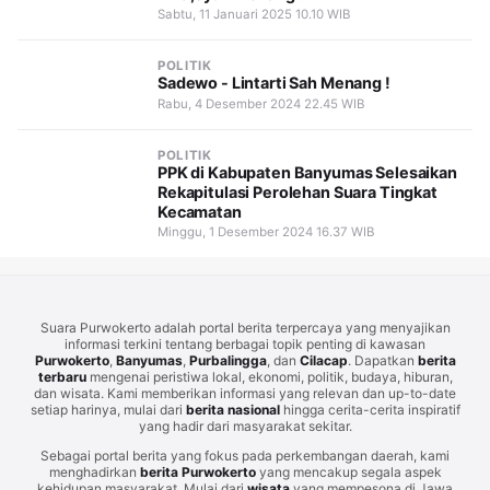
Sabtu, 11 Januari 2025 10.10 WIB
POLITIK
Sadewo - Lintarti Sah Menang !
Rabu, 4 Desember 2024 22.45 WIB
POLITIK
PPK di Kabupaten Banyumas Selesaikan
Rekapitulasi Perolehan Suara Tingkat
Kecamatan
Minggu, 1 Desember 2024 16.37 WIB
Suara Purwokerto adalah portal berita terpercaya yang menyajikan
informasi terkini tentang berbagai topik penting di kawasan
Purwokerto
,
Banyumas
,
Purbalingga
, dan
Cilacap
. Dapatkan
berita
terbaru
mengenai peristiwa lokal, ekonomi, politik, budaya, hiburan,
dan wisata. Kami memberikan informasi yang relevan dan up-to-date
setiap harinya, mulai dari
berita nasional
hingga cerita-cerita inspiratif
yang hadir dari masyarakat sekitar.
Sebagai portal berita yang fokus pada perkembangan daerah, kami
menghadirkan
berita Purwokerto
yang mencakup segala aspek
kehidupan masyarakat. Mulai dari
wisata
yang mempesona di Jawa