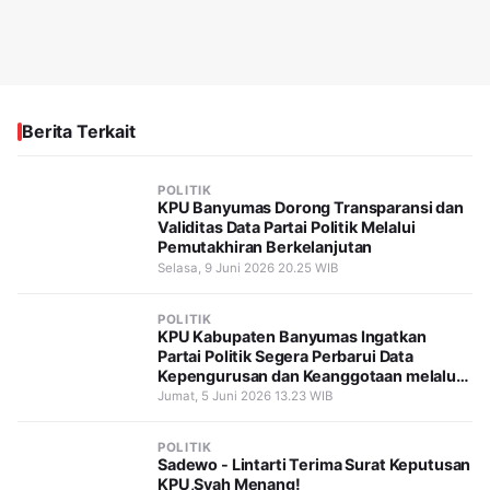
Berita Terkait
POLITIK
KPU Banyumas Dorong Transparansi dan
Validitas Data Partai Politik Melalui
Pemutakhiran Berkelanjutan
Selasa, 9 Juni 2026 20.25 WIB
POLITIK
KPU Kabupaten Banyumas Ingatkan
Partai Politik Segera Perbarui Data
Kepengurusan dan Keanggotaan melalui
SIPOL
Jumat, 5 Juni 2026 13.23 WIB
POLITIK
Sadewo - Lintarti Terima Surat Keputusan
KPU,Syah Menang!