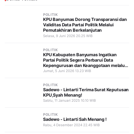
POLITIK
KPU Banyumas Dorong Transparansi dan
Validitas Data Partai Politik Melalui
Pemutakhiran Berkelanjutan
Selasa, 9 Juni 2026 20.25 WIB
POLITIK
KPU Kabupaten Banyumas Ingatkan
Partai Politik Segera Perbarui Data
Kepengurusan dan Keanggotaan melalui
SIPOL
Jumat, 5 Juni 2026 13.23 WIB
POLITIK
Sadewo - Lintarti Terima Surat Keputusan
KPU,Syah Menang!
Sabtu, 11 Januari 2025 10.10 WIB
POLITIK
Sadewo - Lintarti Sah Menang !
Rabu, 4 Desember 2024 22.45 WIB