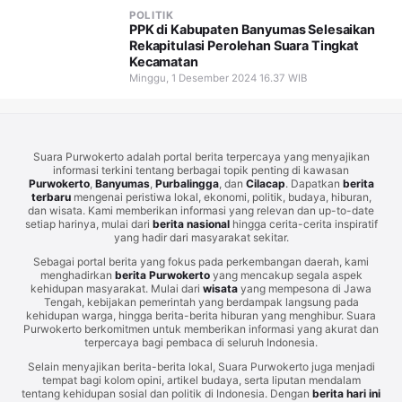
POLITIK
PPK di Kabupaten Banyumas Selesaikan
Rekapitulasi Perolehan Suara Tingkat
Kecamatan
Minggu, 1 Desember 2024 16.37 WIB
Suara Purwokerto adalah portal berita terpercaya yang menyajikan
informasi terkini tentang berbagai topik penting di kawasan
Purwokerto
,
Banyumas
,
Purbalingga
, dan
Cilacap
. Dapatkan
berita
terbaru
mengenai peristiwa lokal, ekonomi, politik, budaya, hiburan,
dan wisata. Kami memberikan informasi yang relevan dan up-to-date
setiap harinya, mulai dari
berita nasional
hingga cerita-cerita inspiratif
yang hadir dari masyarakat sekitar.
Sebagai portal berita yang fokus pada perkembangan daerah, kami
menghadirkan
berita Purwokerto
yang mencakup segala aspek
kehidupan masyarakat. Mulai dari
wisata
yang mempesona di Jawa
Tengah, kebijakan pemerintah yang berdampak langsung pada
kehidupan warga, hingga berita-berita hiburan yang menghibur. Suara
Purwokerto berkomitmen untuk memberikan informasi yang akurat dan
terpercaya bagi pembaca di seluruh Indonesia.
Selain menyajikan berita-berita lokal, Suara Purwokerto juga menjadi
tempat bagi kolom opini, artikel budaya, serta liputan mendalam
tentang kehidupan sosial dan politik di Indonesia. Dengan
berita hari ini