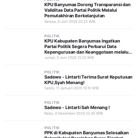
KPU Banyumas Dorong Transparansi dan
Validitas Data Partai Politik Melalui
Pemutakhiran Berkelanjutan
Selasa, 9 Juni 2026 20.25 WIB
POLITIK
KPU Kabupaten Banyumas Ingatkan
Partai Politik Segera Perbarui Data
Kepengurusan dan Keanggotaan melalui
SIPOL
Jumat, 5 Juni 2026 13.23 WIB
POLITIK
Sadewo - Lintarti Terima Surat Keputusan
KPU,Syah Menang!
Sabtu, 11 Januari 2025 10.10 WIB
POLITIK
Sadewo - Lintarti Sah Menang !
Rabu, 4 Desember 2024 22.45 WIB
POLITIK
PPK di Kabupaten Banyumas Selesaikan