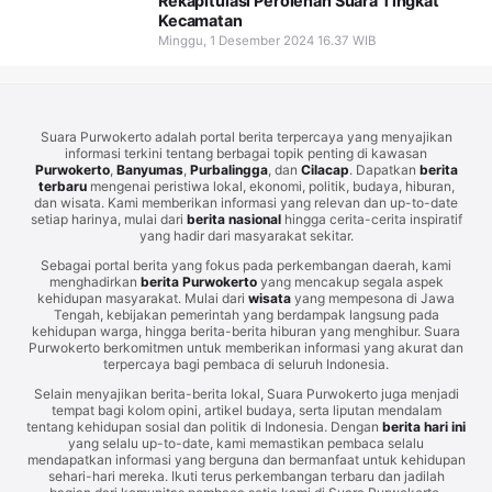
Rekapitulasi Perolehan Suara Tingkat
Kecamatan
Minggu, 1 Desember 2024 16.37 WIB
Suara Purwokerto adalah portal berita terpercaya yang menyajikan
informasi terkini tentang berbagai topik penting di kawasan
Purwokerto
,
Banyumas
,
Purbalingga
, dan
Cilacap
. Dapatkan
berita
terbaru
mengenai peristiwa lokal, ekonomi, politik, budaya, hiburan,
dan wisata. Kami memberikan informasi yang relevan dan up-to-date
setiap harinya, mulai dari
berita nasional
hingga cerita-cerita inspiratif
yang hadir dari masyarakat sekitar.
Sebagai portal berita yang fokus pada perkembangan daerah, kami
menghadirkan
berita Purwokerto
yang mencakup segala aspek
kehidupan masyarakat. Mulai dari
wisata
yang mempesona di Jawa
Tengah, kebijakan pemerintah yang berdampak langsung pada
kehidupan warga, hingga berita-berita hiburan yang menghibur. Suara
Purwokerto berkomitmen untuk memberikan informasi yang akurat dan
terpercaya bagi pembaca di seluruh Indonesia.
Selain menyajikan berita-berita lokal, Suara Purwokerto juga menjadi
tempat bagi kolom opini, artikel budaya, serta liputan mendalam
tentang kehidupan sosial dan politik di Indonesia. Dengan
berita hari ini
yang selalu up-to-date, kami memastikan pembaca selalu
mendapatkan informasi yang berguna dan bermanfaat untuk kehidupan
sehari-hari mereka. Ikuti terus perkembangan terbaru dan jadilah