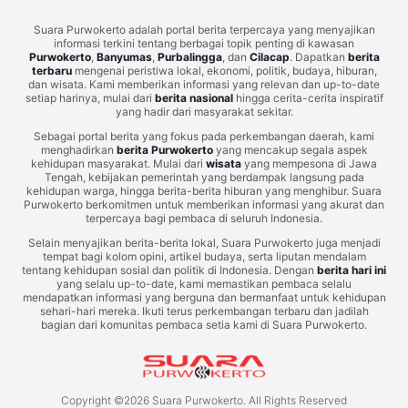
Suara Purwokerto adalah portal berita terpercaya yang menyajikan
informasi terkini tentang berbagai topik penting di kawasan
Purwokerto
,
Banyumas
,
Purbalingga
, dan
Cilacap
. Dapatkan
berita
terbaru
mengenai peristiwa lokal, ekonomi, politik, budaya, hiburan,
dan wisata. Kami memberikan informasi yang relevan dan up-to-date
setiap harinya, mulai dari
berita nasional
hingga cerita-cerita inspiratif
yang hadir dari masyarakat sekitar.
Sebagai portal berita yang fokus pada perkembangan daerah, kami
menghadirkan
berita Purwokerto
yang mencakup segala aspek
kehidupan masyarakat. Mulai dari
wisata
yang mempesona di Jawa
Tengah, kebijakan pemerintah yang berdampak langsung pada
kehidupan warga, hingga berita-berita hiburan yang menghibur. Suara
Purwokerto berkomitmen untuk memberikan informasi yang akurat dan
terpercaya bagi pembaca di seluruh Indonesia.
Selain menyajikan berita-berita lokal, Suara Purwokerto juga menjadi
tempat bagi kolom opini, artikel budaya, serta liputan mendalam
tentang kehidupan sosial dan politik di Indonesia. Dengan
berita hari ini
yang selalu up-to-date, kami memastikan pembaca selalu
mendapatkan informasi yang berguna dan bermanfaat untuk kehidupan
sehari-hari mereka. Ikuti terus perkembangan terbaru dan jadilah
bagian dari komunitas pembaca setia kami di Suara Purwokerto.
Copyright ©
2026
Suara Purwokerto. All Rights Reserved