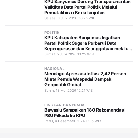
KPU Banyumas Dorong Transparansi dan
Validitas Data Partai Politik Melalui
Pemutakhiran Berkelanjutan
Selasa, 9 Juni 2026 20.25 WIB
POLITIK
KPU Kabupaten Banyumas Ingatkan
Partai Politik Segera Perbarui Data
Kepengurusan dan Keanggotaan melalui
SIPOL
Jumat, 5 Juni 2026 13.23 WIB
NASIONAL
Mendagri Apresiasi Inflasi 2,42 Persen,
Minta Pemda Waspadai Dampak
Geopolitik Global
Senin, 18 Mei 2026 12.21 WIB
LINGKAR BANYUMAS
Bawaslu Sampaikan 180 Rekomendasi
PSU Pilkada ke KPU
Rabu, 4 Desember 2024 12.15 WIB