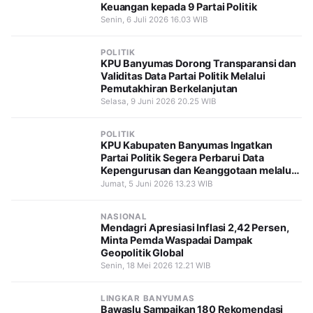
Keuangan kepada 9 Partai Politik
Senin, 6 Juli 2026 16.03 WIB
POLITIK
KPU Banyumas Dorong Transparansi dan
Validitas Data Partai Politik Melalui
Pemutakhiran Berkelanjutan
Selasa, 9 Juni 2026 20.25 WIB
POLITIK
KPU Kabupaten Banyumas Ingatkan
Partai Politik Segera Perbarui Data
Kepengurusan dan Keanggotaan melalui
SIPOL
Jumat, 5 Juni 2026 13.23 WIB
NASIONAL
Mendagri Apresiasi Inflasi 2,42 Persen,
Minta Pemda Waspadai Dampak
Geopolitik Global
Senin, 18 Mei 2026 12.21 WIB
LINGKAR BANYUMAS
Bawaslu Sampaikan 180 Rekomendasi