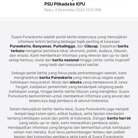
PSU Pilkada ke KPU
Rabu, 4 Desember 2024 12.15 WIB
Suara Purwokerto adalah portal berita terpercaya yang menyajikan
informasi terkini tentang berbagai topik penting di kawasan
Purwokerto
,
Banyumas
,
Purbalingga
, dan
Cilacap
. Dapatkan
berita
terbaru
mengenai peristiwa lokal, ekonomi, politik, budaya, hiburan,
dan wisata. Kami memberikan informasi yang relevan dan up-to-date
setiap harinya, mulai dari
berita nasional
hingga cerita-cerita inspiratif
yang hadir dari masyarakat sekitar.
Sebagai portal berita yang fokus pada perkembangan daerah, kami
menghadirkan
berita Purwokerto
yang mencakup segala aspek
kehidupan masyarakat. Mulai dari
wisata
yang mempesona di Jawa
Tengah, kebijakan pemerintah yang berdampak langsung pada
kehidupan warga, hingga berita-berita hiburan yang menghibur. Suara
Purwokerto berkomitmen untuk memberikan informasi yang akurat dan
terpercaya bagi pembaca di seluruh Indonesia.
Selain menyajikan berita-berita lokal, Suara Purwokerto juga menjadi
tempat bagi kolom opini, artikel budaya, serta liputan mendalam
tentang kehidupan sosial dan politik di Indonesia. Dengan
berita hari ini
yang selalu up-to-date, kami memastikan pembaca selalu
mendapatkan informasi yang berguna dan bermanfaat untuk kehidupan
sehari-hari mereka. Ikuti terus perkembangan terbaru dan jadilah
bagian dari komunitas pembaca setia kami di Suara Purwokerto.