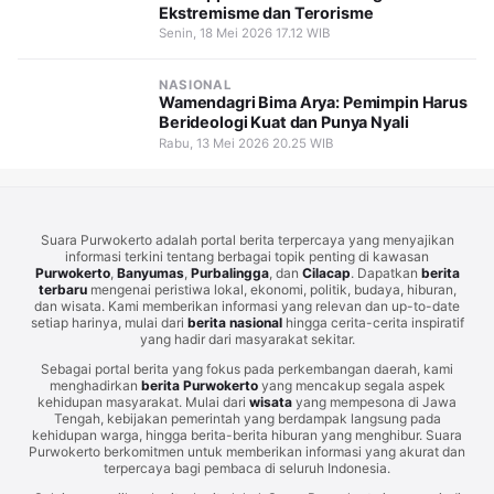
Ekstremisme dan Terorisme
Senin, 18 Mei 2026 17.12 WIB
NASIONAL
Wamendagri Bima Arya: Pemimpin Harus
Berideologi Kuat dan Punya Nyali
Rabu, 13 Mei 2026 20.25 WIB
Suara Purwokerto adalah portal berita terpercaya yang menyajikan
informasi terkini tentang berbagai topik penting di kawasan
Purwokerto
,
Banyumas
,
Purbalingga
, dan
Cilacap
. Dapatkan
berita
terbaru
mengenai peristiwa lokal, ekonomi, politik, budaya, hiburan,
dan wisata. Kami memberikan informasi yang relevan dan up-to-date
setiap harinya, mulai dari
berita nasional
hingga cerita-cerita inspiratif
yang hadir dari masyarakat sekitar.
Sebagai portal berita yang fokus pada perkembangan daerah, kami
menghadirkan
berita Purwokerto
yang mencakup segala aspek
kehidupan masyarakat. Mulai dari
wisata
yang mempesona di Jawa
Tengah, kebijakan pemerintah yang berdampak langsung pada
kehidupan warga, hingga berita-berita hiburan yang menghibur. Suara
Purwokerto berkomitmen untuk memberikan informasi yang akurat dan
terpercaya bagi pembaca di seluruh Indonesia.