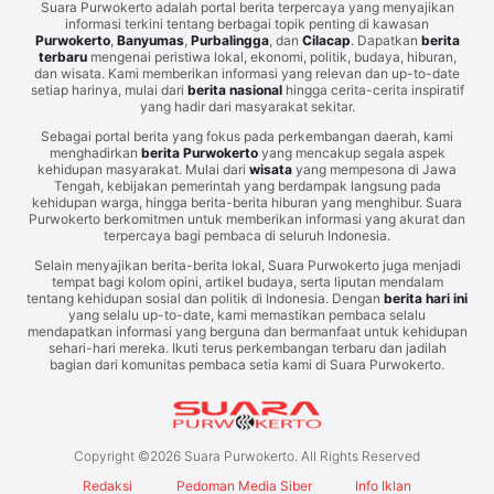
Suara Purwokerto adalah portal berita terpercaya yang menyajikan
informasi terkini tentang berbagai topik penting di kawasan
Purwokerto
,
Banyumas
,
Purbalingga
, dan
Cilacap
. Dapatkan
berita
terbaru
mengenai peristiwa lokal, ekonomi, politik, budaya, hiburan,
dan wisata. Kami memberikan informasi yang relevan dan up-to-date
setiap harinya, mulai dari
berita nasional
hingga cerita-cerita inspiratif
yang hadir dari masyarakat sekitar.
Sebagai portal berita yang fokus pada perkembangan daerah, kami
menghadirkan
berita Purwokerto
yang mencakup segala aspek
kehidupan masyarakat. Mulai dari
wisata
yang mempesona di Jawa
Tengah, kebijakan pemerintah yang berdampak langsung pada
kehidupan warga, hingga berita-berita hiburan yang menghibur. Suara
Purwokerto berkomitmen untuk memberikan informasi yang akurat dan
terpercaya bagi pembaca di seluruh Indonesia.
Selain menyajikan berita-berita lokal, Suara Purwokerto juga menjadi
tempat bagi kolom opini, artikel budaya, serta liputan mendalam
tentang kehidupan sosial dan politik di Indonesia. Dengan
berita hari ini
yang selalu up-to-date, kami memastikan pembaca selalu
mendapatkan informasi yang berguna dan bermanfaat untuk kehidupan
sehari-hari mereka. Ikuti terus perkembangan terbaru dan jadilah
bagian dari komunitas pembaca setia kami di Suara Purwokerto.
Copyright ©
2026
Suara Purwokerto. All Rights Reserved
Redaksi
Pedoman Media Siber
Info Iklan