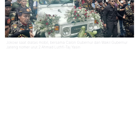
Jokowi saat diatas mobil, bersama Calon Gubernur dan Wakil Gubernur
Jateng nomer urut 2 Ahmad Luthfi-Taj Yasin