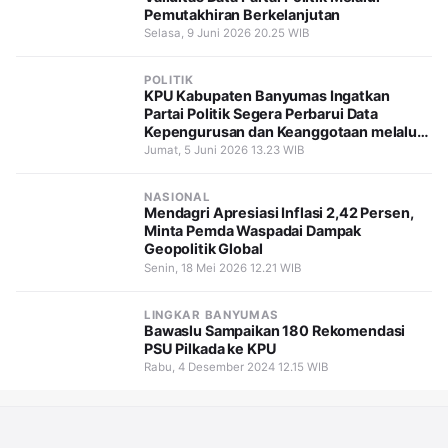
Pemutakhiran Berkelanjutan
Selasa, 9 Juni 2026 20.25 WIB
POLITIK
KPU Kabupaten Banyumas Ingatkan
Partai Politik Segera Perbarui Data
Kepengurusan dan Keanggotaan melalui
SIPOL
Jumat, 5 Juni 2026 13.23 WIB
NASIONAL
Mendagri Apresiasi Inflasi 2,42 Persen,
Minta Pemda Waspadai Dampak
Geopolitik Global
Senin, 18 Mei 2026 12.21 WIB
LINGKAR BANYUMAS
Bawaslu Sampaikan 180 Rekomendasi
PSU Pilkada ke KPU
Rabu, 4 Desember 2024 12.15 WIB