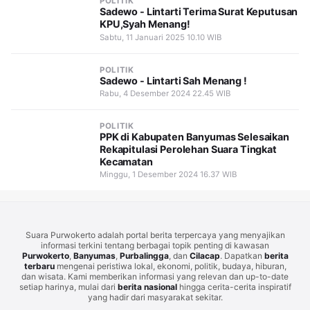
POLITIK
Sadewo - Lintarti Terima Surat Keputusan
KPU,Syah Menang!
Sabtu, 11 Januari 2025 10.10 WIB
POLITIK
Sadewo - Lintarti Sah Menang !
Rabu, 4 Desember 2024 22.45 WIB
POLITIK
PPK di Kabupaten Banyumas Selesaikan
Rekapitulasi Perolehan Suara Tingkat
Kecamatan
Minggu, 1 Desember 2024 16.37 WIB
Suara Purwokerto adalah portal berita terpercaya yang menyajikan
informasi terkini tentang berbagai topik penting di kawasan
Purwokerto
,
Banyumas
,
Purbalingga
, dan
Cilacap
. Dapatkan
berita
terbaru
mengenai peristiwa lokal, ekonomi, politik, budaya, hiburan,
dan wisata. Kami memberikan informasi yang relevan dan up-to-date
setiap harinya, mulai dari
berita nasional
hingga cerita-cerita inspiratif
yang hadir dari masyarakat sekitar.