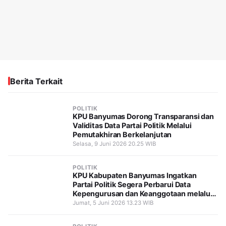
Berita Terkait
POLITIK
KPU Banyumas Dorong Transparansi dan
Validitas Data Partai Politik Melalui
Pemutakhiran Berkelanjutan
Selasa, 9 Juni 2026 20.25 WIB
POLITIK
KPU Kabupaten Banyumas Ingatkan
Partai Politik Segera Perbarui Data
Kepengurusan dan Keanggotaan melalui
SIPOL
Jumat, 5 Juni 2026 13.23 WIB