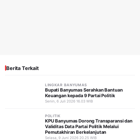
Berita Terkait
LINGKAR BANYUMAS
Bupati Banyumas Serahkan Bantuan
Keuangan kepada 9 Partai Politik
Senin, 6 Juli 2026 16.03 WIB
POLITIK
KPU Banyumas Dorong Transparansi dan
Validitas Data Partai Politik Melalui
Pemutakhiran Berkelanjutan
Selasa, 9 Juni 2026 20.25 WIB