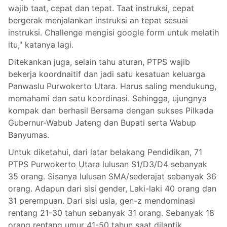
wajib taat, cepat dan tepat. Taat instruksi, cepat
bergerak menjalankan instruksi an tepat sesuai
instruksi. Challenge mengisi google form untuk melatih
itu," katanya lagi.
Ditekankan juga, selain tahu aturan, PTPS wajib
bekerja koordnaitif dan jadi satu kesatuan keluarga
Panwaslu Purwokerto Utara. Harus saling mendukung,
memahami dan satu koordinasi. Sehingga, ujungnya
kompak dan berhasil Bersama dengan sukses Pilkada
Gubernur-Wabub Jateng dan Bupati serta Wabup
Banyumas.
Untuk diketahui, dari latar belakang Pendidikan, 71
PTPS Purwokerto Utara lulusan S1/D3/D4 sebanyak
35 orang. Sisanya lulusan SMA/sederajat sebanyak 36
orang. Adapun dari sisi gender, Laki-laki 40 orang dan
31 perempuan. Dari sisi usia, gen-z mendominasi
rentang 21-30 tahun sebanyak 31 orang. Sebanyak 18
orang rentang umur 41-50 tahun saat dilantik.