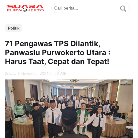
Politik
71 Pengawas TPS Dilantik,
Panwaslu Purwokerto Utara :
Harus Taat, Cepat dan Tepat!
Selasa, 5 November 2024 05.26 WIB