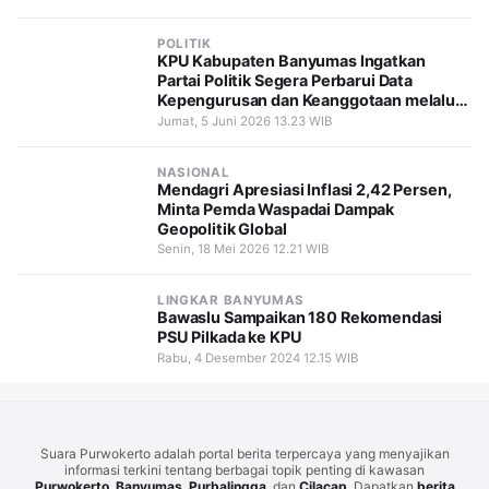
POLITIK
KPU Kabupaten Banyumas Ingatkan
Partai Politik Segera Perbarui Data
Kepengurusan dan Keanggotaan melalui
SIPOL
Jumat, 5 Juni 2026 13.23 WIB
NASIONAL
Mendagri Apresiasi Inflasi 2,42 Persen,
Minta Pemda Waspadai Dampak
Geopolitik Global
Senin, 18 Mei 2026 12.21 WIB
LINGKAR BANYUMAS
Bawaslu Sampaikan 180 Rekomendasi
PSU Pilkada ke KPU
Rabu, 4 Desember 2024 12.15 WIB
Suara Purwokerto adalah portal berita terpercaya yang menyajikan
informasi terkini tentang berbagai topik penting di kawasan
Purwokerto
,
Banyumas
,
Purbalingga
, dan
Cilacap
. Dapatkan
berita