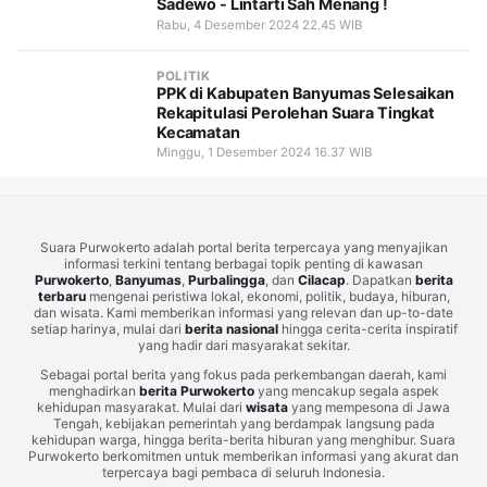
Sadewo - Lintarti Sah Menang !
Rabu, 4 Desember 2024 22.45 WIB
POLITIK
PPK di Kabupaten Banyumas Selesaikan
Rekapitulasi Perolehan Suara Tingkat
Kecamatan
Minggu, 1 Desember 2024 16.37 WIB
Suara Purwokerto adalah portal berita terpercaya yang menyajikan
informasi terkini tentang berbagai topik penting di kawasan
Purwokerto
,
Banyumas
,
Purbalingga
, dan
Cilacap
. Dapatkan
berita
terbaru
mengenai peristiwa lokal, ekonomi, politik, budaya, hiburan,
dan wisata. Kami memberikan informasi yang relevan dan up-to-date
setiap harinya, mulai dari
berita nasional
hingga cerita-cerita inspiratif
yang hadir dari masyarakat sekitar.
Sebagai portal berita yang fokus pada perkembangan daerah, kami
menghadirkan
berita Purwokerto
yang mencakup segala aspek
kehidupan masyarakat. Mulai dari
wisata
yang mempesona di Jawa
Tengah, kebijakan pemerintah yang berdampak langsung pada
kehidupan warga, hingga berita-berita hiburan yang menghibur. Suara
Purwokerto berkomitmen untuk memberikan informasi yang akurat dan
terpercaya bagi pembaca di seluruh Indonesia.