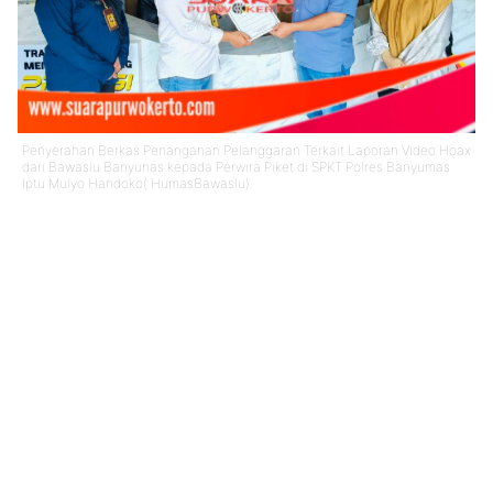
Penyerahan Berkas Penanganan Pelanggaran Terkait Laporan Video Hoax
dari Bawaslu Banyunas kepada Perwira Piket di SPKT Polres Banyumas
Iptu Mulyo Handoko( HumasBawaslu).