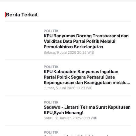
Berita Terkait
POLITIK
KPU Banyumas Dorong Transparansi dan
Validitas Data Partai Politik Melalui
Pemutakhiran Berkelanjutan
Selasa, 9 Juni 2026 20.25 WIB
POLITIK
KPU Kabupaten Banyumas Ingatkan
Partai Politik Segera Perbarui Data
Kepengurusan dan Keanggotaan melalui
SIPOL
Jumat, 5 Juni 2026 13.23 WIB
POLITIK
Sadewo - Lintarti Terima Surat Keputusan
KPU,Syah Menang!
Sabtu, 11 Januari 2025 10.10 WIB
POLITIK