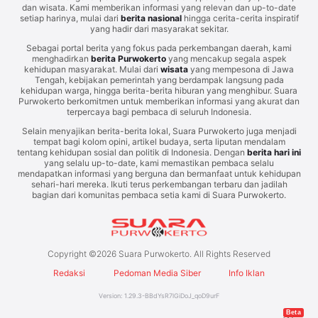
dan wisata. Kami memberikan informasi yang relevan dan up-to-date
setiap harinya, mulai dari
berita nasional
hingga cerita-cerita inspiratif
yang hadir dari masyarakat sekitar.
Sebagai portal berita yang fokus pada perkembangan daerah, kami
menghadirkan
berita Purwokerto
yang mencakup segala aspek
kehidupan masyarakat. Mulai dari
wisata
yang mempesona di Jawa
Tengah, kebijakan pemerintah yang berdampak langsung pada
kehidupan warga, hingga berita-berita hiburan yang menghibur. Suara
Purwokerto berkomitmen untuk memberikan informasi yang akurat dan
terpercaya bagi pembaca di seluruh Indonesia.
Selain menyajikan berita-berita lokal, Suara Purwokerto juga menjadi
tempat bagi kolom opini, artikel budaya, serta liputan mendalam
tentang kehidupan sosial dan politik di Indonesia. Dengan
berita hari ini
yang selalu up-to-date, kami memastikan pembaca selalu
mendapatkan informasi yang berguna dan bermanfaat untuk kehidupan
sehari-hari mereka. Ikuti terus perkembangan terbaru dan jadilah
bagian dari komunitas pembaca setia kami di Suara Purwokerto.
Copyright ©
2026
Suara Purwokerto. All Rights Reserved
Redaksi
Pedoman Media Siber
Info Iklan
Version:
1.29.3
-
BBdYsR7lGiDoJ_qoD9urF
Beta