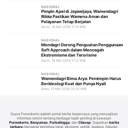
NASIONAL
Pimpin Apel di Jayawijaya, Wamendagri
Ribka Pastikan Wamena Aman dan
Pelayanan Tetap Berjalan
Senin, 18 Mei 2026 17.14 WIB
NASIONAL
Mendagri Dorong Penguatan Penggunaan
Soft Approach dalam Mencegah
Ekstremisme dan Terorisme
Senin, 18 Mei 2026 17.12 WIB
NASIONAL
Wamendagri Bima Arya: Pemimpin Harus
Berideologi Kuat dan Punya Nyali
Rabu, 13 Mei 2026 20.25 WIB
Suara Purwokerto adalah portal berita terpercaya yang menyajikan
informasi terkini tentang berbagai topik penting di kawasan
Purwokerto
,
Banyumas
,
Purbalingga
, dan
Cilacap
. Dapatkan
berita
terbaru
mengenai peristiwa lokal, ekonomi, politik, budaya, hiburan,