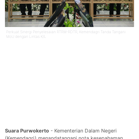
Perkuat Sinergi Penyelesaian RTRW-RDTR, Kemendagri Tanda Tangani
MoU dengan Lintas K/L
Suara Purwokerto
- Kementerian Dalam Negeri
(Kemendagri) menandatangani nota kesepahaman