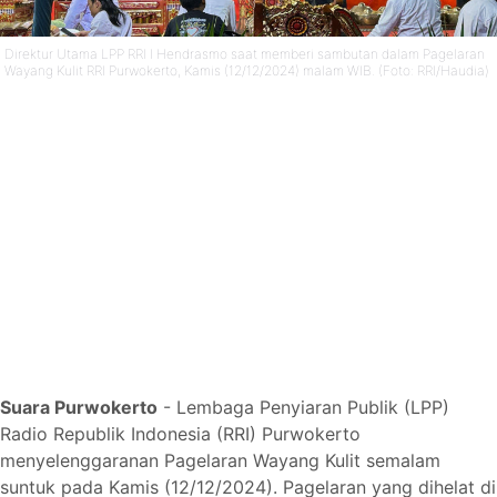
Direktur Utama LPP RRI I Hendrasmo saat memberi sambutan dalam Pagelaran
Wayang Kulit RRI Purwokerto, Kamis (12/12/2024) malam WIB. (Foto: RRI/Haudia)
Suara Purwokerto
- Lembaga Penyiaran Publik (LPP)
Radio Republik Indonesia (RRI) Purwokerto
menyelenggaranan Pagelaran Wayang Kulit semalam
suntuk pada Kamis (12/12/2024). Pagelaran yang dihelat di