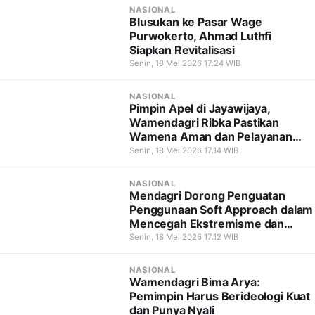
NASIONAL
Blusukan ke Pasar Wage
Purwokerto, Ahmad Luthfi
Siapkan Revitalisasi
Senin, 18 Mei 2026 17.24 WIB
NASIONAL
Pimpin Apel di Jayawijaya,
Wamendagri Ribka Pastikan
Wamena Aman dan Pelayanan
Tetap Berjalan
Senin, 18 Mei 2026 17.14 WIB
NASIONAL
Mendagri Dorong Penguatan
Penggunaan Soft Approach dalam
Mencegah Ekstremisme dan
Terorisme
Senin, 18 Mei 2026 17.12 WIB
NASIONAL
Wamendagri Bima Arya:
Pemimpin Harus Berideologi Kuat
dan Punya Nyali