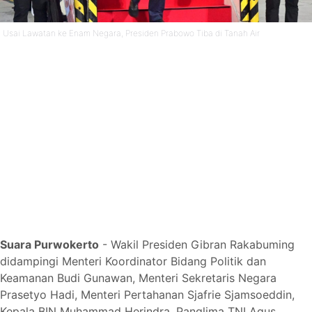
Usai Lawatan ke Enam Negara, Presiden Prabowo Tiba di Tanah Air
Suara Purwokerto
- Wakil Presiden Gibran Rakabuming
didampingi Menteri Koordinator Bidang Politik dan
Keamanan Budi Gunawan, Menteri Sekretaris Negara
Prasetyo Hadi, Menteri Pertahanan Sjafrie Sjamsoeddin,
Kepala BIN Muhammad Herindra, Panglima TNI Agus