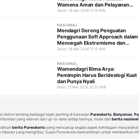
Wamena Aman dan Pelayanan
Tetap Berjalan
Senin, 18 Mei 2026 17.14 WIB
NASIONAL
Mendagri Dorong Penguatan
Penggunaan Soft Approach dalam
Mencegah Ekstremisme dan
Terorisme
Senin, 18 Mei 2026 17.12 WIB
NASIONAL
Wamendagri Bima Arya:
Pemimpin Harus Berideologi Kuat
dan Punya Nyali
Rabu, 13 Mei 2026 20.25 WIB
i terkini tentang berbagai topik penting di kawasan
Purwokerto
,
Banyumas
,
Pu
informasi yang relevan dan up-to-date setiap harinya, mulai dari
berita nasional
adirkan
berita Purwokerto
yang mencakup segala aspek kehidupan masyarakat. 
 hiburan yang menghibur. Suara Purwokerto berkomitmen untuk memberikan info